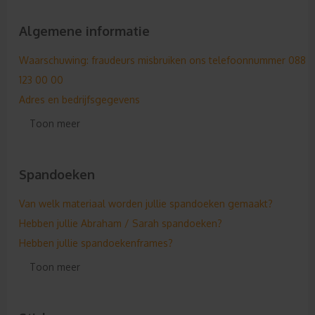
Algemene informatie
Waarschuwing: fraudeurs misbruiken ons telefoonnummer 088
123 00 00
Adres en bedrijfsgegevens
Hebben jullie nu een vacature?
Toon meer
Onze ontwerpmodule
Hebben jullie ook reviews?
Spandoeken
Doen jullie aan sponsoring & korting?
Privacy- en Cookie Statement
Van welk materiaal worden jullie spandoeken gemaakt?
De eerste, de beste!
Hebben jullie Abraham / Sarah spandoeken?
Geen vaste formaten!
Hebben jullie spandoekenframes?
Algemene formaten
Hoe kan ik een spandoekenframe bestellen?
Toon meer
Waarvoor is de NEN 3140?
Kan ik bevestigingsmateriaal voor spandoeken ook los bestellen
Wat is nu ISO 7010 en NEN 3011?
Kan ik meerdere spandoeken aan elkaar maken?