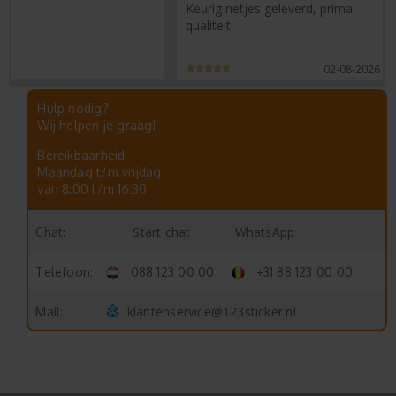
Keurig netjes geleverd, prima
qualiteit
02-08-2026
Hulp nodig?
Wij helpen je graag!
Bereikbaarheid:
Maandag t/m vrijdag
van 8:00 t/m 16:30
Start chat
WhatsApp
Chat:
Telefoon:
088 123 00 00
+31 88 123 00 00
klantenservice@123sticker.nl
Mail: