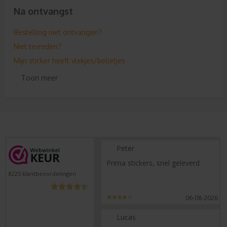
Na ontvangst
Bestelling niet ontvangen?
Niet tevreden?
Mijn sticker heeft vlekjes/belletjes
Te weinig stickers ontvangen?
Toon meer
Retouren
Klachtenregeling
Peter
Prima stickers, snel geleverd
8225
klantbeoordelingen
06-08-2026
Lucas