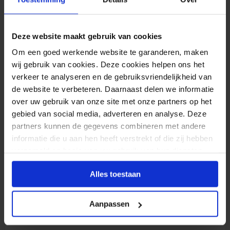
Decoraties
Afleveradres aanpassen
Toon meer
Stockfoto's gebruiken
Verzenden naar een ander afleveradres
QR of barcodes toevoegen
Ik wil toch graag een ander formaat, wat nu?
Deze website maakt gebruik van cookies
Kapitaalhoogte
Bestellen
Kan ik mijn bestelling annuleren?
Om een goed werkende website te garanderen, maken
Kan ik een kleurenfoto zwart/wit maken?
wij gebruik van cookies. Deze cookies helpen ons het
Kunnen geprinte kleuren afwijken?
Tekst omzetten in letteromtrekken
verkeer te analyseren en de gebruiksvriendelijkheid van
Hoe scherp wordt mijn foto geprint?
de website te verbeteren. Daarnaast delen we informatie
Een herbestelling plaatsen
over uw gebruik van onze site met onze partners op het
Controle na bestelling
Toon meer
gebied van social media, adverteren en analyse. Deze
Ga je akkoord?
partners kunnen de gegevens combineren met andere
informatie die u aan hen heeft verstrekt of die zij hebben
Het productieproces
Betalen
verzameld op basis van uw gebruik van hun diensten.
Betaalmogelijkheden
Alles toestaan
Is dat wel veilig, online betalen?
Scherp geprijsd
Aanpassen
Intracommunautaire levering
Toon meer