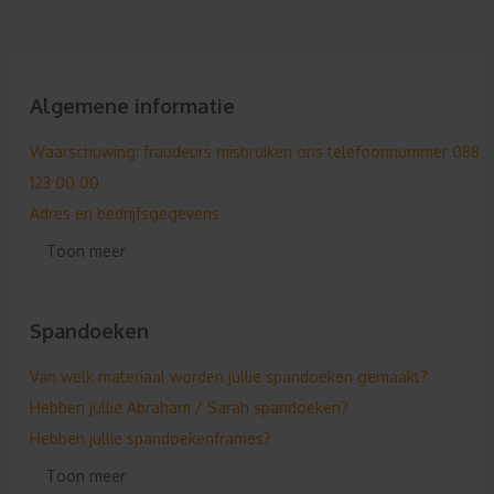
Algemene informatie
Waarschuwing: fraudeurs misbruiken ons telefoonnummer 088
123 00 00
Adres en bedrijfsgegevens
Hebben jullie nu een vacature?
Toon meer
Onze ontwerpmodule
Hebben jullie ook reviews?
Spandoeken
Doen jullie aan sponsoring & korting?
Privacy- en Cookie Statement
Van welk materiaal worden jullie spandoeken gemaakt?
De eerste, de beste!
Hebben jullie Abraham / Sarah spandoeken?
Geen vaste formaten!
Hebben jullie spandoekenframes?
Algemene formaten
Hoe kan ik een spandoekenframe bestellen?
Toon meer
Waarvoor is de NEN 3140?