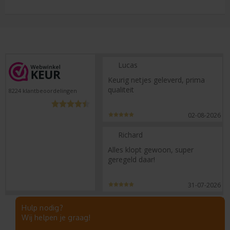
Retouren
Klachtenregeling
Lucas
Keurig netjes geleverd, prima
qualiteit
8224
klantbeoordelingen
02-08-2026
Richard
Alles klopt gewoon, super
geregeld daar!
31-07-2026
Hulp nodig?
Wij helpen je graag!