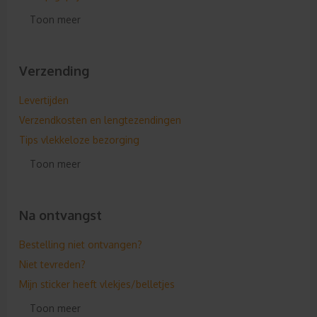
Intracommunautaire levering
Toon meer
Verzending
Levertijden
Verzendkosten en lengtezendingen
Tips vlekkeloze bezorging
Aflevermogelijkheden
Toon meer
SPOED levering
Toegevoegde Spoedvoorwaarden
Na ontvangst
In welke landen leveren jullie?
Verzenden naar verschillende adressen
Bestelling niet ontvangen?
Wanneer vindt de verzending plaats?
Niet tevreden?
Hoe wordt mijn spandoek verzonden?
Mijn sticker heeft vlekjes/belletjes
Is jullie verpakking conform PPWR?
Te weinig stickers ontvangen?
Toon meer