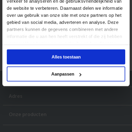
verkeer te analyseren en de gebruiksvriendelijkheid van
Halve stoeptegel (staand)
de website te verbeteren. Daarnaast delen we informatie
Lijmkracht n.v.t.
over uw gebruik van onze site met onze partners op het
Weerbestendig
**
**
gebied van social media, adverteren en analyse. Deze
Krasbestendig
**
**
partners kunnen de gegevens combineren met andere
Materiaal kleur: Grijs
Materiaal type: Beton
informatie die u aan hen heeft verstrekt of die zij hebben
Print: Full colour
verzameld op basis van uw gebruik van hun diensten.
Beschrijfbaar: Met (vloeibare) krijt
Glans
**
**
Transparantie
****
Alles toestaan
Aanpassen
Adres
Onze producten