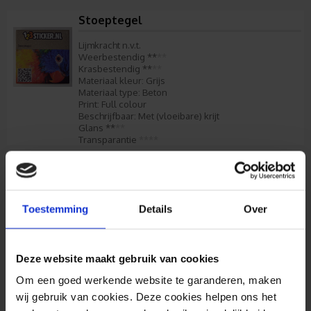
Stoeptegel
Lijmkracht n.v.t.
Weerbestendig
**
**
Krasbestendig
**
**
Materiaal kleur: Grijs
Materiaal type: Beton
Print: Full colour
Beschrijfbaar: Met (vloeibare) krijt
Glans
**
**
Transparantie
****
Halve stoeptegel (liggend)
Lijmkracht n.v.t.
Weerbestendig
**
**
Toestemming
Details
Over
Krasbestendig
**
**
Materiaal kleur: Grijs
Materiaal type: Beton
Print: Full colour
Deze website maakt gebruik van cookies
Beschrijfbaar: Met (vloeibare) krijt
Glans
**
**
Om een goed werkende website te garanderen, maken
Transparantie
****
wij gebruik van cookies. Deze cookies helpen ons het