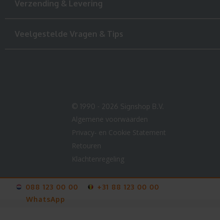
Verzending & Levering
Veelgestelde Vragen & Tips
© 1990 - 2026 Signshop B.V.
Algemene voorwaarden
Privacy- en Cookie Statement
Retouren
Klachtenregeling
088 123 00 00
+31 88 123 00 00
WhatsApp
V-
card