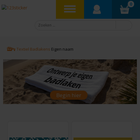
0
Textiel
Badlakens
Eigen naam
Begin hier