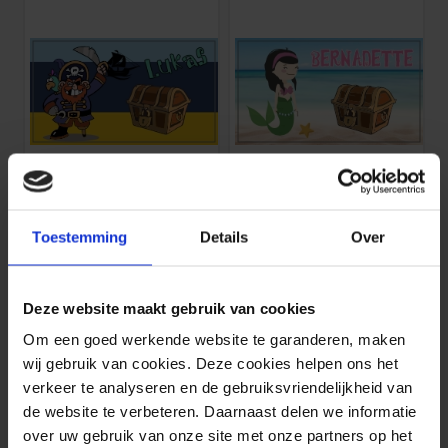
Badlaken piraat en schatkist
Badlaken zeemeermin en scha
1 stuks 180 x 100 cm
1 stuks 180 x 100 cm
Toestemming
Details
Over
39,
39,
95
95
Deze website maakt gebruik van cookies
Om een goed werkende website te garanderen, maken
wij gebruik van cookies. Deze cookies helpen ons het
verkeer te analyseren en de gebruiksvriendelijkheid van
de website te verbeteren. Daarnaast delen we informatie
Badlaken met eigen naam
over uw gebruik van onze site met onze partners op het