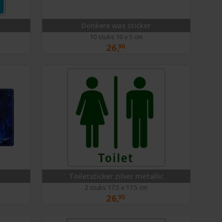
Donkere was sticker
10 stuks 10 x 5 cm
26,
90
Toiletsticker zilver metallic
2 stuks 17.5 x 17.5 cm
26,
95