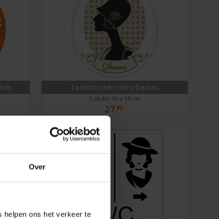
cker
Toiletsticker retro Dames
3 stuks 16 x 18 cm
27,
90
Over
 helpen ons het verkeer te