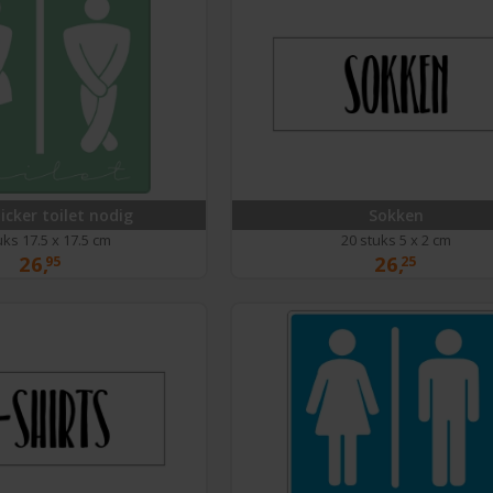
icker toilet nodig
Sokken
uks 17.5 x 17.5 cm
20 stuks 5 x 2 cm
26,
26,
95
25