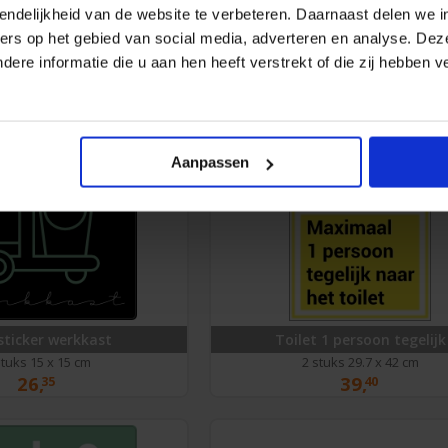
endelijkheid van de website te verbeteren. Daarnaast delen we i
r Dames (Goud-metallic)
Toiletsticker Heren (Goud-met
ers op het gebied van social media, adverteren en analyse. Dez
tuks 14.5 x 18 cm
3 stuks 14.5 x 18 cm
re informatie die u aan hen heeft verstrekt of die zij hebben 
27,
27,
60
60
Aanpassen
sticker werkkast
Toilet 1 persoon tegelijk
stuks 15 x 15 cm
2 stuks 29.7 x 42 cm
26,
39,
35
40