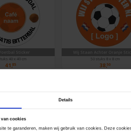
Voetbal Sticker
Wij Staan Achter Oranje Sti
stuks 40 x 40 cm
50 stuks 8 x 8 cm
41,
38,
85
50
Details
 van cookies
e te garanderen, maken wij gebruik van cookies. Deze cookies