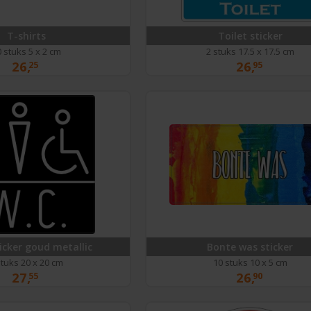
T-shirts
Toilet sticker
 stuks 5 x 2 cm
2 stuks 17.5 x 17.5 cm
26,
26,
25
95
icker goud metallic
Bonte was sticker
stuks 20 x 20 cm
10 stuks 10 x 5 cm
27,
26,
55
90