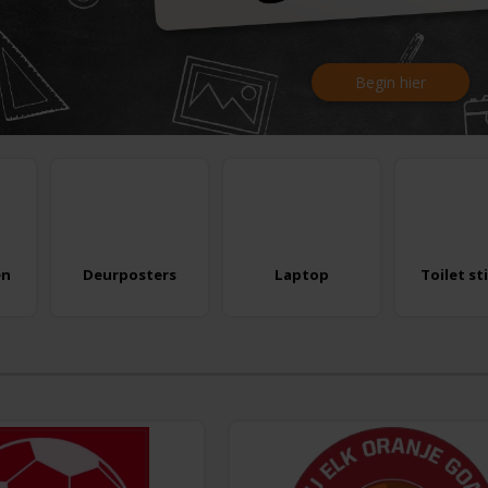
Begin hier
en
Deurposters
Laptop
Toilet st