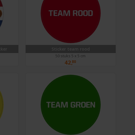
cker
Sticker team rood
50 stuks 5 x 5 cm
42,
80