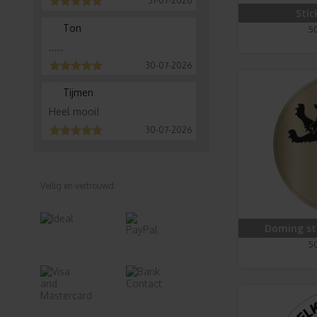
31-07-2026
Stic
Ton
50
.....
30-07-2026
Tijmen
Heel mooi!
30-07-2026
Veilig en vertrouwd:
Doming st
50