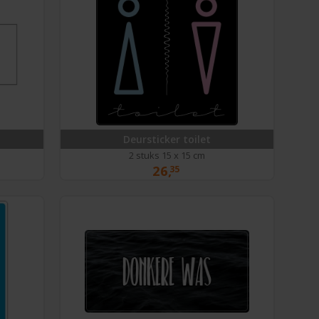
Deursticker toilet
2 stuks 15 x 15 cm
26,
35