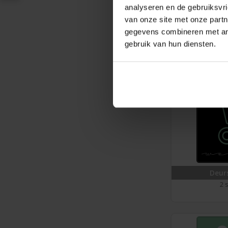
analyseren en de gebruiksvri
Toiletsticke
van onze site met onze partn
3 s
gegevens combineren met ande
gebruik van hun diensten.
Deur
2 