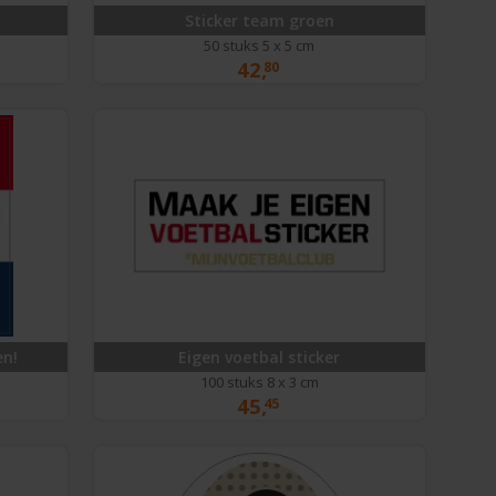
Sticker team groen
50 stuks 5 x 5 cm
42,
80
en!
Eigen voetbal sticker
100 stuks 8 x 3 cm
45,
45