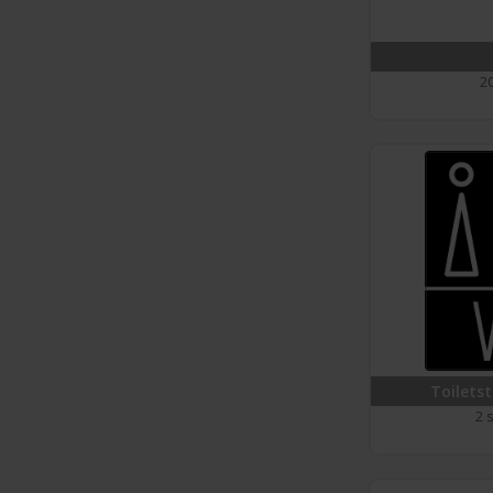
20
Toiletst
2 