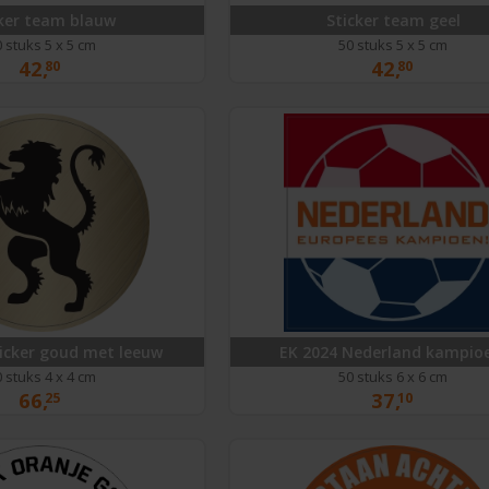
ker team blauw
Sticker team geel
 stuks 5 x 5 cm
50 stuks 5 x 5 cm
42,
42,
80
80
icker goud met leeuw
EK 2024 Nederland kampio
 stuks 4 x 4 cm
50 stuks 6 x 6 cm
66,
37,
25
10