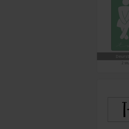
Deurst
2 st