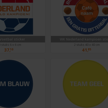
Voetbal sticker
WK Nederland kampioen sti
 stuks 6 x 6 cm
2 stuks 40 x 40 cm
37,
41,
10
85