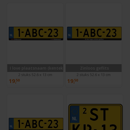
I love plaatsnaam (kentekenplaathouder)
Zinloos geflits
2 stuks 52.6 x 13 cm
2 stuks 52.6 x 13 cm
19,
19,
50
50