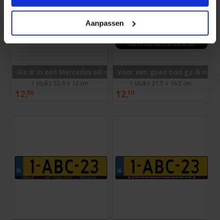
Aanpassen
Als ik in een Mercedes wil rijden bel ik wel een taxi.
Voor een goed bod ga ik naar 
1 stuks 52.6 x 13 cm
1 stuks 21.5 x 16.5 cm
12,
12,
50
10