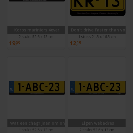
Korps mariniers 4ever
Don't drive faster than your 
2 stuks 52.6 x 13 cm
1 stuks 21.5 x 16.5 cm
19,
12,
50
10
Wat een chagrijnen om ons heen he?
Eigen webadres
1 stuks 52.6 x 13 cm
2 stuks 52.6 x 13 cm