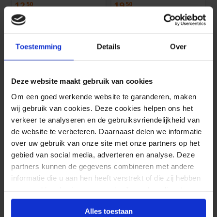
12,
19,
50
50
Toestemming
Details
Over
Deze website maakt gebruik van cookies
Om een goed werkende website te garanderen, maken
wij gebruik van cookies. Deze cookies helpen ons het
verkeer te analyseren en de gebruiksvriendelijkheid van
de website te verbeteren. Daarnaast delen we informatie
Kentekenplaathouder motor drop a gear
Korps Mariniers since...
over uw gebruik van onze site met onze partners op het
1 stuks 21.5 x 16.5 cm
2 stuks 52.6 x 13 cm
gebied van social media, adverteren en analyse. Deze
12,
19,
10
50
partners kunnen de gegevens combineren met andere
informatie die u aan hen heeft verstrekt of die zij hebben
verzameld op basis van uw gebruik van hun diensten.
Alles toestaan