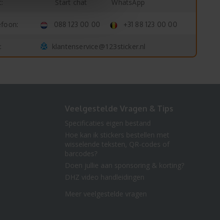
Start chat
WhatsApp
:
efoon:
088 123 00 00
+31 88 123 00 00
klantenservice@123sticker.nl
:
Veelgestelde Vragen & Tips
Specificaties eigen bestand
Hoe kan ik stickers bestellen met
wisselende teksten, QR-codes of
barcodes?
Doen jullie aan sponsoring & korting?
DHZ video handleidingen
Meer veelgestelde vragen