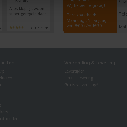
Richard
Chat
Wij helpen je graag!
Alles klopt gewoon,
super geregeld daar!
Tel
Bereikbaarheid:
Maandag t/m vrijdag
van 8:00 t/m 16:30
Mail
6
31-07-2026
ducten
Verzending & Levering
erp
Levertijden
oducten
SPOED levering
n
Gratis verzending*
s
kers
aathouders