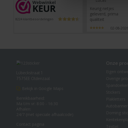
Lucas
Keurig netjes
geleverd, prima
qualiteit
8224
klantbeoordelingen
02-08-202
Onze pro
Eigen ontw
Lübeckstraat 1
Overige pr
7575EE Oldenzaal
Spandoeke
Bekijk in Google Maps
Stickers
Bereikbaarheid:
Plakletters
Ma t/m vr: 8:00 - 16:30
Autobanner
Afhalen:
Doming stic
24/7 (met speciale afhaalcode)
Kentekenpl
Contact pagina
Textiel