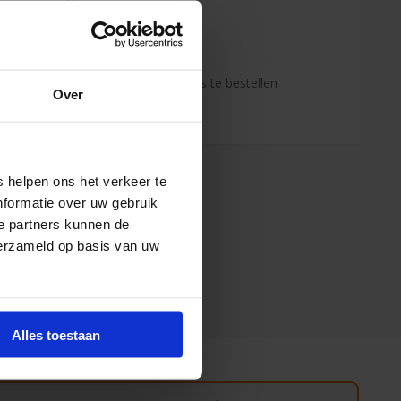
 jaar ervaring!
enden klanten raden jou aan bij ons te bestellen
Over
s de onafhankelijke reviews)
 helpen ons het verkeer te
nformatie over uw gebruik
e partners kunnen de
verzameld op basis van uw
Alles toestaan