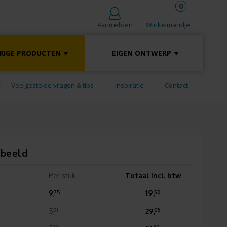
0
Winkelmandje
Aanmelden
RIGE PRODUCTEN
EIGEN ONTWERP
Veelgestelde vragen & tips
Inspiratie
Contact
rbeeld
Per stuk
Totaal incl. btw
9,
19,
75
50
5,
29,
81
05
13
30