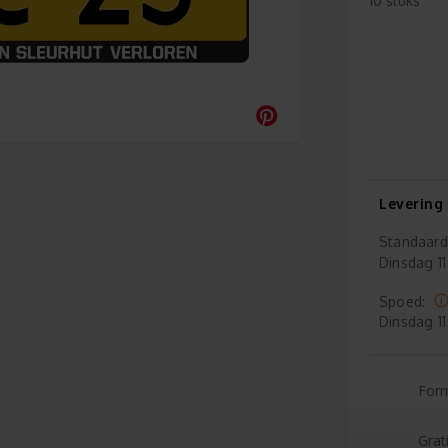
10 stuks
Levering
Standaard
Dinsdag
11
Spoed:
Dinsdag
11
For
Grat