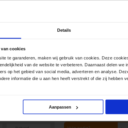
Al 35
Duiz
Details
(lee
 van cookies
e te garanderen, maken wij gebruik van cookies. Deze cookies
der bedrukken
endelijkheid van de website te verbeteren. Daarnaast delen we i
ers op het gebied van social media, adverteren en analyse. Dez
re informatie die u aan hen heeft verstrekt of die zij hebben 
Aanpassen
Hulp nodig?