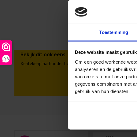
Toestemming
Deze website maakt gebruik
Bekijk dit ook eens:
9,3
Om een goed werkende websit
Kentekenplaathouder bedrukken
Kentekenplaathou
analyseren en de gebruiksvri
van onze site met onze partn
gegevens combineren met ande
gebruik van hun diensten.