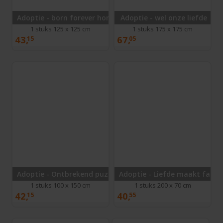
Adoptie - born forever home
Adoptie - wel onze liefde
1 stuks 125 x 125 cm
1 stuks 175 x 175 cm
43,
67,
15
05
Adoptie - Ontbrekend puzzelstukje
Adoptie - Liefde maakt famil
1 stuks 100 x 150 cm
1 stuks 200 x 70 cm
42,
40,
15
55