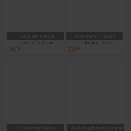
Het is een meisje!
Groeimeter Unicorn
1 stuks 100 x 100 cm
1 stuks 30 x 115 cm
34,
23,
15
65
Groeimeter dieren
Welkom geboorte jongen