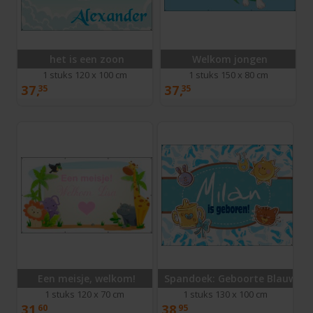
het is een zoon
Welkom jongen
1 stuks 120 x 100 cm
1 stuks 150 x 80 cm
37,
37,
35
35
Een meisje, welkom!
Spandoek: Geboorte Blauwe V
1 stuks 120 x 70 cm
1 stuks 130 x 100 cm
31,
38,
60
95