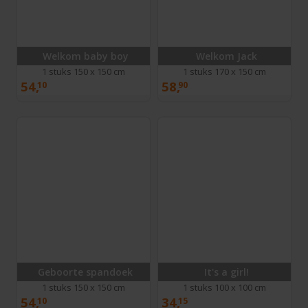
Welkom baby boy
Welkom Jack
1 stuks 150 x 150 cm
1 stuks 170 x 150 cm
54,
58,
10
90
Geboorte spandoek
It's a girl!
1 stuks 150 x 150 cm
1 stuks 100 x 100 cm
54,
34,
10
15