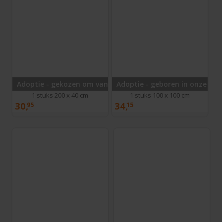
Adoptie - gekozen om van te houden
Adoptie - geboren in onze har
1 stuks 200 x 40 cm
1 stuks 100 x 100 cm
30,
34,
95
15