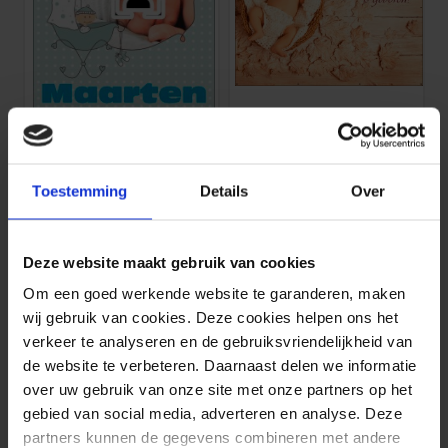
Spandoek: Geboren
Spandoek: Geboorte Zoon
1 stuks 120 x 100 cm
1 stuks 100 x 115 cm
37,
35
36,
55
Toestemming
Details
Over
Deze website maakt gebruik van cookies
Om een goed werkende website te garanderen, maken
wij gebruik van cookies. Deze cookies helpen ons het
verkeer te analyseren en de gebruiksvriendelijkheid van
de website te verbeteren. Daarnaast delen we informatie
over uw gebruik van onze site met onze partners op het
gebied van social media, adverteren en analyse. Deze
partners kunnen de gegevens combineren met andere
Spandoek: Geboorte (voetjes)
Spandoek: Hoera een zoon!