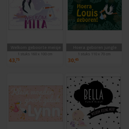
Welkom geboorte meisje
Hoera geboren jungle
1 stuks 160 x 100 cm
1 stuks 110 x 70 cm
43,
30,
75
45