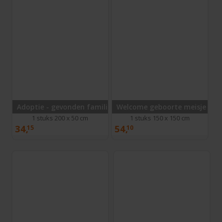
Adoptie - gevonden familie
Welcome geboorte meisje
1 stuks 200 x 50 cm
1 stuks 150 x 150 cm
34,
54,
15
10