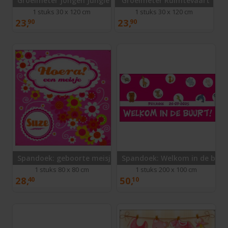
Groeimeter Jongen Jungle
Groeimeter Ruimtevaart
1 stuks 30 x 120 cm
1 stuks 30 x 120 cm
23,
23,
90
90
Spandoek: geboorte meisje
Spandoek: Welkom in de buur
1 stuks 80 x 80 cm
1 stuks 200 x 100 cm
28,
50,
40
10