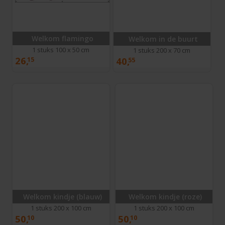
Welkom flamingo
Welkom in de buurt
1 stuks 100 x 50 cm
1 stuks 200 x 70 cm
26,
40,
15
55
Welkom kindje (blauw)
Welkom kindje (roze)
1 stuks 200 x 100 cm
1 stuks 200 x 100 cm
50,
50,
10
10