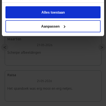
verzameld op basis van uw gebruik van hun diensten.
Alles toestaan
Frontlit PVC
Aanpassen
Maarten
27-05-2026
<
>
Scherpe afbeeldingen
Raisa
21-05-2026
Het spandoek was erg mooi en erg netjes.