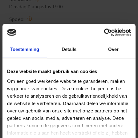
Dinsdag
11 augustus 17:00
Spoed:
Vrijdag
07 augustus 16:00
Toestemming
Details
Over
Formaat aanpasbaar
Gratis verzending*
Deze website maakt gebruik van cookies
Om een goed werkende website te garanderen, maken
Al 35 jaar ervaring!
wij gebruik van cookies. Deze cookies helpen ons het
verkeer te analyseren en de gebruiksvriendelijkheid van
Duizenden klanten raden jou aan bij ons te
bestellen (lees de onafhankelijke reviews)
de website te verbeteren. Daarnaast delen we informatie
over uw gebruik van onze site met onze partners op het
gebied van social media, adverteren en analyse. Deze
partners kunnen de gegevens combineren met andere
informatie die u aan hen heeft verstrekt of die zij hebben
Reviews