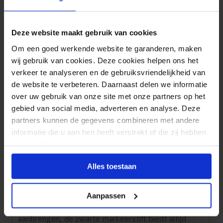
wit doek,
markeerstiften
, panlatten en touw. Alles
wat je nodig bent om een leuk spandoek aan iemand
te geven. Met de markeerstiften op deze pagina
Deze website maakt gebruik van cookies
weet je zeker dat de geschreven teksten op het
Om een goed werkende website te garanderen, maken
witte doek goed zichtbaar blijven. Onze
markeerstiften zijn namelijk wrijf- en watervast. Zo
wij gebruik van cookies. Deze cookies helpen ons het
blijft de tekst op het spandoek ook na een regenbui
verkeer te analyseren en de gebruiksvriendelijkheid van
goed zichtbaar.
de website te verbeteren. Daarnaast delen we informatie
over uw gebruik van onze site met onze partners op het
Zwarte markeerstift
gebied van social media, adverteren en analyse. Deze
partners kunnen de gegevens combineren met andere
Wil je graag markeerstiften kopen voor het
informatie die u aan hen heeft verstrekt of die zij hebben
ontwerpen van een spandoek? We hebben
verzameld op basis van uw gebruik van hun diensten.
voornamelijk
zwarte markeerstiften
omdat deze
kleur het beste het beste op het witte doek wordt
weergegeven. Met name in de avonduren, wanneer
Alles toestaan
het schemer wordt, vallen de zwarte teksten op
een wit doek het beste op. Een spandoek vanaf
Aanpassen
scratch ontwerpen met zwarte markeerstiften of
kleine aanpassingen op bedrukte spandoeken
aanbrengen, de zwarte markeerstift biedt altijd