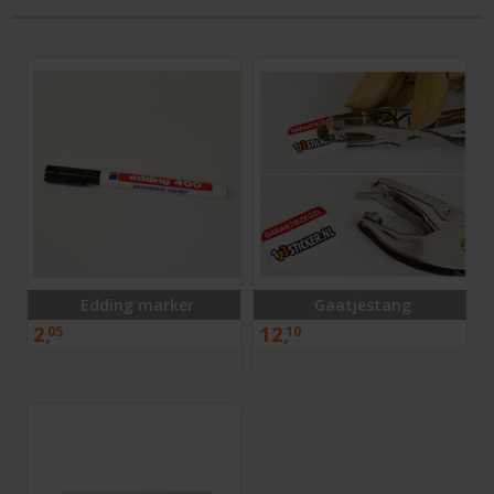
Edding marker
Gaatjestang
2,
12,
05
10