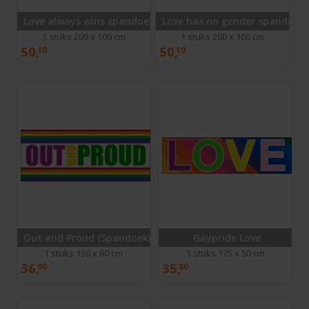
Love always wins spandoek
Love has no gender spandoek
1 stuks 200 x 100 cm
1 stuks 200 x 100 cm
50,
50,
10
10
Out and Proud (Spandoek)
Gaypride Love
1 stuks 150 x 60 cm
1 stuks 175 x 50 cm
36,
35,
90
80