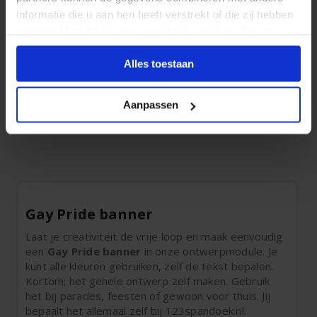
informatie die u aan hen heeft verstrekt of die zij hebben
verzameld op basis van uw gebruik van hun diensten.
Gay Pride (Spandoek)
Gaypride Rainbow (Mesh)
Alles toestaan
1 stuks 200 x 60 cm
1 stuks 175 x 60 cm
41,
36,
70
35
Aanpassen
Gay Pride banner
Laat je creativiteit de vrije loop en maak eenvoudig
een
Gay Pride banner
in onze ontwerpmodule. Je
kunt alle kleuren gebruiken, zelf de tekst bepalen.
Kortom; het gehele ontwerp zelf maken. Gebruik
het bij parades, feesten of gewoon voor thuis. Jij
bepaalt het allemaal zelf bij 123spandoek.nl.