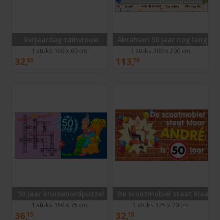
Verjaardag tuinvrouw
Abraham 50 jaar nog lang nie
1 stuks 150 x 60 cm
1 stuks 300 x 200 cm
32,
113,
55
70
50 jaar kruiswoordpuzzel
De scootmobiel staat klaar…
1 stuks 150 x 75 cm
1 stuks 125 x 70 cm
36,
32,
15
15