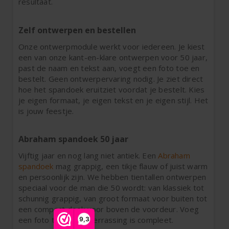
resultaat.
Zelf ontwerpen en bestellen
Onze ontwerpmodule werkt voor iedereen. Je kiest
een van onze kant-en-klare ontwerpen voor 50 jaar,
past de naam en tekst aan, voegt een foto toe en
bestelt. Geen ontwerpervaring nodig. Je ziet direct
hoe het spandoek eruitziet voordat je bestelt. Kies
je eigen formaat, je eigen tekst en je eigen stijl. Het
is jouw feestje.
Abraham spandoek 50 jaar
Vijftig jaar en nog lang niet antiek. Een
Abraham
spandoek
mag grappig, een tikje flauw of juist warm
en persoonlijk zijn. We hebben tientallen ontwerpen
speciaal voor de man die 50 wordt: van klassiek tot
schunnig grappig, van groot formaat voor buiten tot
een compact doek voor boven de voordeur. Voeg
een foto toe en de verrassing is compleet.
9,3