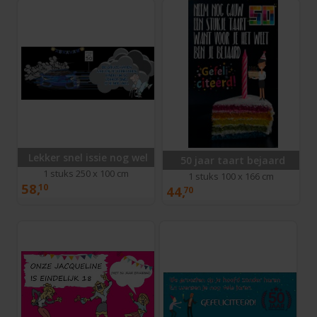
Lekker snel issie nog wel
50 jaar taart bejaard
1 stuks 250 x 100 cm
1 stuks 100 x 166 cm
58,
10
44,
70