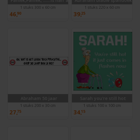
Paniek,Paniek, ......is half antiek!!!!
Abraham blauw spandoek
1 stuks 300 x 60 cm
1 stuks 220 x 60 cm
46,
39,
90
25
Abraham 50 jaar
Sarah you're still hot
1 stuks 200 x 30 cm
1 stuks 100 x 100 cm
27,
34,
75
15