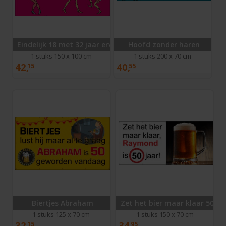
Eindelijk 18 met 32 jaar ervaring
Hoofd zonder haren
1 stuks 150 x 100 cm
1 stuks 200 x 70 cm
42,
40,
15
55
Biertjes Abraham
Zet het bier maar klaar 50 ja
1 stuks 125 x 70 cm
1 stuks 150 x 70 cm
32,
34,
15
95