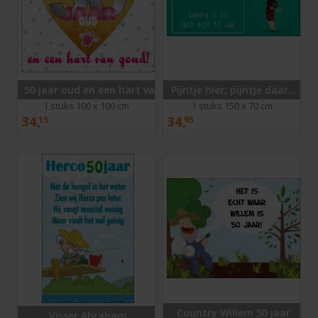
50 jaar oud en een hart van goud
Pijntje hier, pijntje daar...
1 stuks 100 x 100 cm
1 stuks 150 x 70 cm
34,
34,
15
95
Country Willem 50 jaar
Visser Abraham