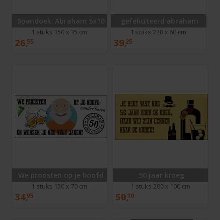
Spandoek: Abraham 5x10
gefeliciteerd abraham
1 stuks 150 x 35 cm
1 stuks 220 x 60 cm
26,
39,
55
25
We proosten op je hoofd
50 jaar kroeg
1 stuks 150 x 70 cm
1 stuks 200 x 100 cm
34,
50,
95
10