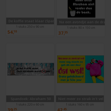
De koffie staat klaar (Spandoek)
Na een avondje aan de drank.
1 stuks 250 x 90 cm
1 stuks 80 x 150 cm
54,
10
37,
35
Spandoek: Abraham 50
Niet meer zo strak in't vel (S
1 stuks 220 x 60 cm
1 stuks 160 x 95 cm
39,
42,
25
45