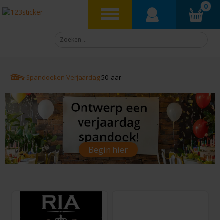
0
Spandoeken
Verjaardag
50 jaar
Begin hier