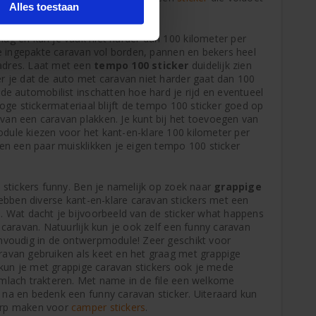
Alles toestaan
ag en kun je vaak niet harder dan 100 kilometer per
 de ingepakte caravan vol borden, pannen en bekers heel
adres. Laat met een
tempo 100 sticker
duidelijk zien
r je dat de auto met caravan niet harder gaat dan 100
 de automobilist inschatten hoe hard je rijd en eventueel
hoge stickermateriaal blijft de tempo 100 sticker goed op
van een caravan plakken. Je kunt bij het toevoegen van
dule kiezen voor het kant-en-klare 100 kilometer per
nen een paar muisklikken je eigen tempo 100 sticker
n stickers funny. Ben je namelijk op zoek naar
grappige
ebben diverse kant-en-klare caravan stickers met een
. Wat dacht je bijvoorbeeld van de sticker what happens
 caravan. Natuurlijk kun je ook zelf een funny caravan
envoudig in de ontwerpmodule! Zeer geschikt voor
ravan gebruiken als keet en het graag met grappige
jk kun je met grappige caravan stickers ook je mede
imlach trakteren. Met name in de file een welkome
 na en bedenk een funny caravan sticker. Uiteraard kun
erp maken voor
camper stickers
.