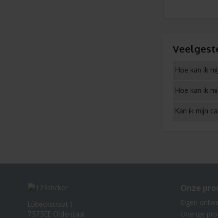
Veelgest
Hoe kan ik mi
Hoe kan ik mi
Kan ik mijn c
Onze pro
Eigen ontw
Lübeckstraat 1
Overige pr
7575EE Oldenzaal