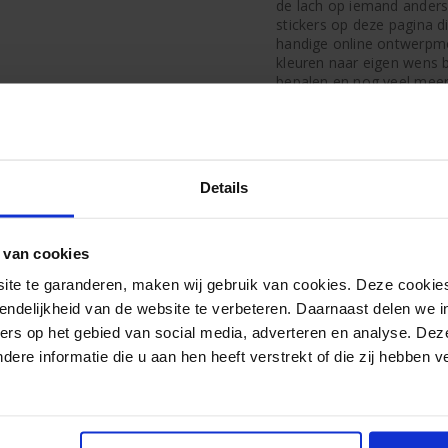
de lach op iemand anders 
stickers op deze pagina di
handige online ontwerpmo
kleuren naar eigen wens 
bepalen en nog veel meer!
Dat kan simpel via onze
k
naar eigen wens kunt ma
Trotse
caravaneigenaa
van stickers
caravan stickers. In onz
Details
uploaden. Ga dus op zoe
het logo in de handige o
ontwerpmodule is dat je 
personaliseren. Dit wil ze
 van cookies
Hobby net iets anders mak
e te garanderen, maken wij gebruik van cookies. Deze cookies
voldoet aan je verwachti
endelijkheid van de website te verbeteren. Daarnaast delen we i
Naast de mogelijkheid om
ers op het gebied van social media, adverteren en analyse. Dez
ickers van je eigen merk
ook andere merken gebru
re informatie die u aan hen heeft verstrekt of die zij hebben 
Fendt caravan stickers
het logo van je caravan o
ontwerpmodule. Je kunt na
kun je ook een eigen ont
caravans stickers die pa