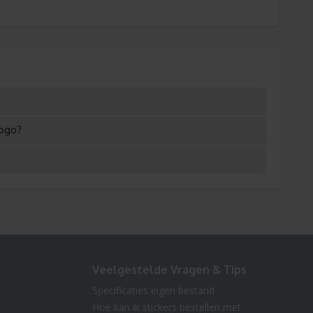
logo?
Veelgestelde Vragen & Tips
Specificaties eigen bestand
Hoe kan ik stickers bestellen met