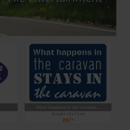
What happens in the caravan...
10 stuks 10 x 7.5 cm
29,
15