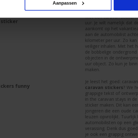
Aanpassen
aan je wensen.
Met een caravan sticker m
sticker
uur. Je wilt namelijk dat
aankomt op het vakantie
aan de automobilist achte
kilometer per uur. Zo kan
veiliger inhalen. Met het 
de bobbelige ondergrond 
objecten in de ontwerpmo
uur object. Zo kun je bin
maken.
Je leest het goed: carava
ickers funny
caravan stickers
? We h
grappige tekst of ontwerp
in the caravan stays in de
sticker maken. Dit kan e
jongeren die een oude ca
leuzen opvrolijkt. Tuurli
automobilisten op een gl
verassing. Denk dus goed
je ook een grappig ontw