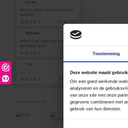
Lucas
Keurig netjes geleverd, prima
qualiteit
02-08-2026
Richard
Alles klopt gewoon, super
geregeld daar!
Hobby cara
31-07-2026
Toestemming
Ton
.....
Deze website maakt gebruik
9,3
30-07-2026
Om een goed werkende websit
analyseren en de gebruiksvri
van onze site met onze partn
Caravan st
Veilig en vertrouwd:
gegevens combineren met ande
gebruik van hun diensten.