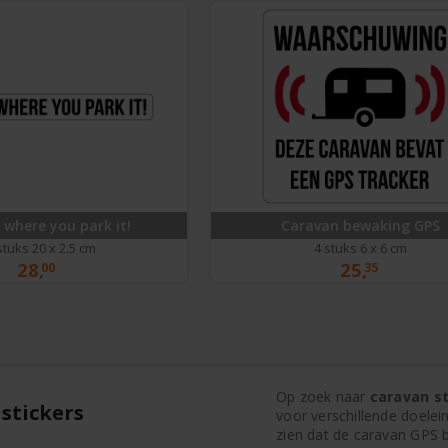
 where you park it!
Caravan bewaking GPS
stuks 20 x 2.5 cm
4 stuks 6 x 6 cm
28,
25,
00
35
Op zoek naar
caravan st
stickers
voor verschillende doele
zien dat de caravan GPS b