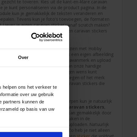
gezicht te toveren. Kies uit de kant-en-klare caravan
e je kunt personaliseren via de product pagina. In de
dule kun je gemakkelijk de teksten veranderen en
bepalen. Tevens kun je foto's toevoegen, de formaten
 Liever je eigen caravan sticker vanaf scratch maken?
euzehulp module
waarbij jij je eigen caravan stickers
ken.
r van het merk Hobby
? Laat het zien met Hobby
e ontwerpmodule kun je gemakkelijk een eigen afbeelding
Over
k naar een logo met het Hobby caravanmerk en upload
nline ontwerpmodule. Het mooie van onze handige
de Hobby caravan stickers naar eigen wens kunt
ggen dat je er een tekst bij kunt voegen of het merk
en. Zo heb je altijd een Hobby caravan stickers die
 helpen ons het verkeer te
ngen.
nformatie over uw gebruik
 Hobby caravan stickers te ontwerpen kun je natuurlijk
e partners kunnen de
iken. Denk bijvoorbeeld aan
Kip caravan stickers
,
verzameld op basis van uw
en
Adria caravan stickers
. Dit kan gemakkelijk door
p Google op te zoeken en te gebruiken in de
melijk gemakkelijk afbeeldingen uploaden. Natuurlijk
werp van je caravan merk maken. Zo heb je niet alleen
ssen bij je merk caravan maar ook een
sticker
die voldoet