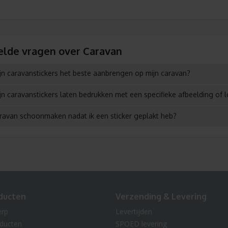
elde vragen over Caravan
jn caravanstickers het beste aanbrengen op mijn caravan?
jn caravanstickers laten bedrukken met een specifieke afbeelding of 
aravan schoonmaken nadat ik een sticker geplakt heb?
ducten
Verzending & Levering
erp
Levertijden
oducten
SPOED levering