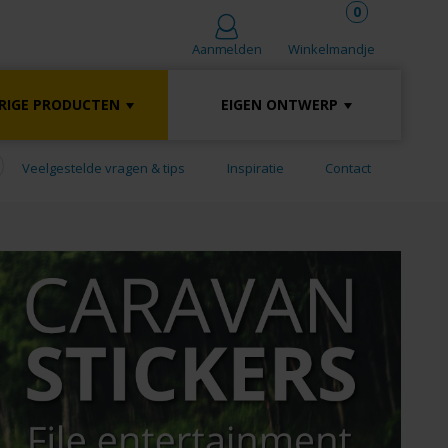
0
Winkelmandje
Aanmelden
RIGE PRODUCTEN
EIGEN ONTWERP
Veelgestelde vragen & tips
Inspiratie
Contact