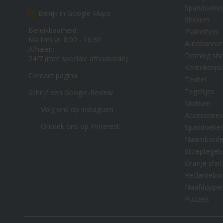
Spandoeke
Bekijk in Google Maps
Stickers
Bereikbaarheid:
Plakletters
Ma t/m vr: 8:00 - 16:30
Autobanner
Afhalen:
Doming stic
24/7 (met speciale afhaalcode)
Kentekenpl
Contact pagina
Textiel
Tegeltjes
Schrijf een Google-Review
Mokken
Volg ons op instagram
Accessoires
Ontdek ons op Pinterest
Spandoeke
Naambord
Stoeptegels
Oranje shirt
Reclamebo
Naafdoppe
Puzzels