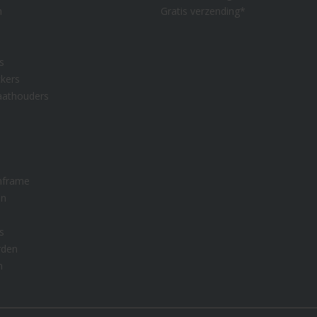
n
Gratis verzending*
s
kers
aathouders
nframe
en
s
rden
n