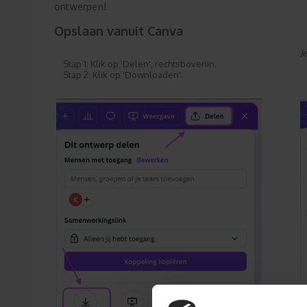
ontwerpen!
Opslaan vanuit Canva
J
Stap 1: Klik op 'Delen', rechtsbovenin.
Stap 2: Klik op 'Downloaden'.