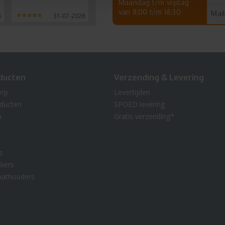
Maandag t/m vrijdag
van 8:00 t/m 16:30
Mail
6
31-07-2026
ducten
Verzending & Levering
erp
Levertijden
oducten
SPOED levering
n
Gratis verzending*
s
kers
aathouders