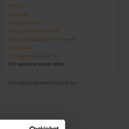
Resolutie
Snijmarge
Marge en afloop
Wat is een vector bestand?
Vector- of pixelbestand? Het verschil
Over kleuren
PDF exporteren vanuit Word
PDF exporteren vanuit CANVA
Toon alle veelgestelde vragen & tips