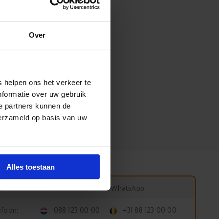
Over
 helpen ons het verkeer te
nformatie over uw gebruik
e partners kunnen de
verzameld op basis van uw
Alles toestaan
Start chat
WhatsApp
:
efoon:
088 123 00 00
+31 88 123 00 00