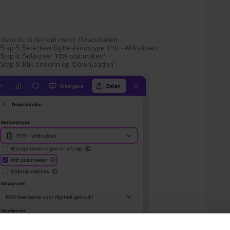
e bent nu in het sub menu: Downloaden.
Stap 3: Selecteer bij Bestandstype: PDF - Afdrukken.
Stap 4: Selecteer 'PDF plat maken'.
Stap 5: Klik onderin op 'Downloaden'.