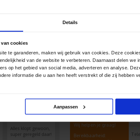
Details
 van cookies
e te garanderen, maken wij gebruik van cookies. Deze cookies
endelijkheid van de website te verbeteren. Daarnaast delen we i
collage met diverse foto's hebt gemaakt. Ga je enkel
ers op het gebied van social media, adverteren en analyse. Dez
PDF platmaken. Je logo kan dan verschaalt worden
re informatie die u aan hen heeft verstrekt of die zij hebben 
Aanpassen
Richard
Hulp nodig?
Chat
Wij helpen je graag!
Alles klopt gewoon,
super geregeld daar!
Tel
Bereikbaarheid: