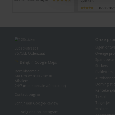
qualiteit
02-08-202
Onze pro
Eigen ontw
Lübeckstraat 1
Overige pr
7575EE Oldenzaal
Spandoeke
Bekijk in Google Maps
Stickers
Bereikbaarheid:
Plakletters
Ma t/m vr: 8:00 - 16:30
Autobanner
Afhalen:
Doming stic
24/7 (met speciale afhaalcode)
Kentekenpl
Contact pagina
Textiel
Tegeltjes
Schrijf een Google-Review
Mokken
Volg ons op instagram
Accessoires