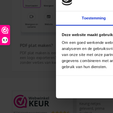
Toestemming
Deze website maakt gebruik
9,3
Om een goed werkende websit
PDF plat maken?
analyseren en de gebruiksvri
PDF plat maken is een goede optie als je in Canva een 
van onze site met onze partn
een logo exporteren? Selecteer dan juist
niet
de optie 
gegevens combineren met ande
zonder verlies van kwaliteit.
gebruik van hun diensten.
Lucas
Keurig netjes
geleverd, prima
8224
klantbeoordelingen