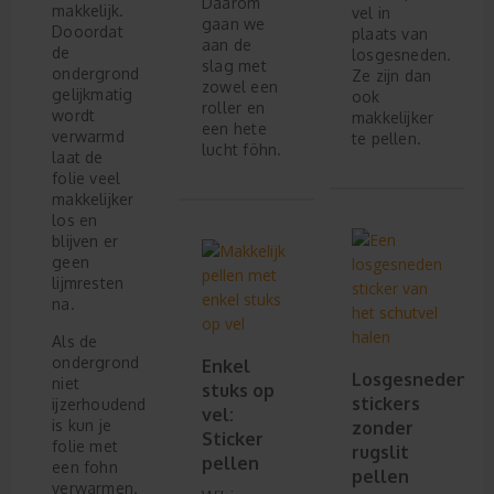
Daarom
makkelijk.
vel in
gaan we
Dooordat
plaats van
aan de
de
losgesneden.
slag met
ondergrond
Ze zijn dan
zowel een
gelijkmatig
ook
roller en
wordt
makkelijker
een hete
verwarmd
te pellen.
lucht föhn.
laat de
folie veel
makkelijker
los en
blijven er
geen
lijmresten
na.
Als de
ondergrond
Enkel
Losgesneden
niet
stuks op
stickers
ijzerhoudend
vel:
is kun je
zonder
Sticker
folie met
rugslit
pellen
een fohn
pellen
verwarmen.