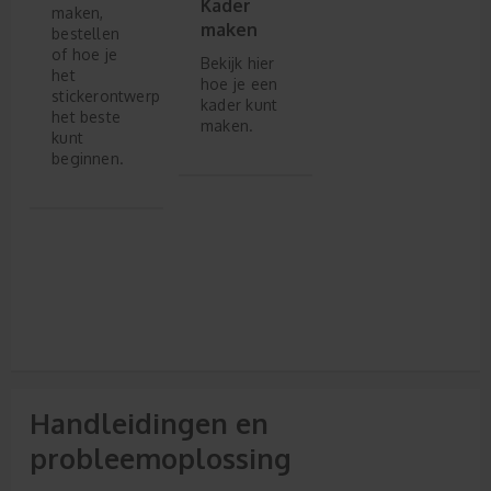
Kader
maken,
maken
bestellen
of hoe je
Bekijk hier
het
hoe je een
stickerontwerp
kader kunt
het beste
maken.
kunt
beginnen.
Handleidingen en
probleemoplossing