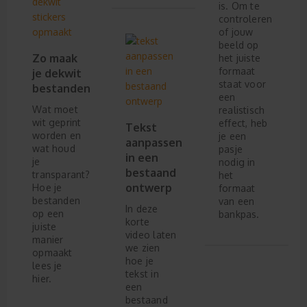
is. Om te
controleren
of jouw
beeld op
Zo maak
het juiste
formaat
je dekwit
staat voor
bestanden
een
Wat moet
realistisch
wit geprint
effect, heb
Tekst
worden en
je een
aanpassen
wat houd
pasje
in een
je
nodig in
bestaand
transparant?
het
ontwerp
Hoe je
formaat
bestanden
van een
In deze
op een
bankpas.
korte
juiste
video laten
manier
we zien
opmaakt
hoe je
lees je
tekst in
hier.
een
bestaand