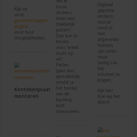
Wil je
Digitaal
losse
Kijk op
geprinte
stickers,
onze
stickers,
maar wel
gereedschappen
vooral
makkelijk
pagina
rond of
pellen?
voor huur
met
Dan kun je
mogelijkheden.
afgeronde
kiezen
hoeken,
voor 'enkel
zijn soms
stuks op
maar
vel'.
lastig van
Pellen
het
gaat dan
schutvel te
gemakkelijk,
krijgen.
omdat je
het hoekje
Kentekenplaathouder
Kijk hier
van de
monteren
hoe wij het
backing
doen!
kunt
omvouwen.