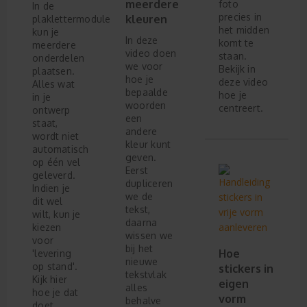
meerdere
foto
In de
precies in
kleuren
plaklettermodule
het midden
kun je
In deze
komt te
meerdere
video doen
staan.
onderdelen
we voor
Bekijk in
plaatsen.
hoe je
deze video
Alles wat
bepaalde
hoe je
in je
woorden
centreert.
ontwerp
een
staat,
andere
wordt niet
kleur kunt
automatisch
geven.
op één vel
Eerst
geleverd.
dupliceren
Indien je
we de
dit wel
tekst,
wilt, kun je
daarna
kiezen
wissen we
voor
bij het
Hoe
'levering
nieuwe
op stand'.
stickers in
tekstvlak
Kijk hier
eigen
alles
hoe je dat
vorm
behalve
doet.