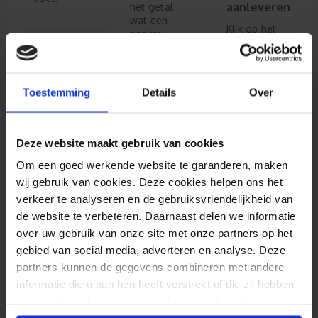
aanleveren
het getal
wat een
Klik op het
andere
plaatje om
kleur moet
de pdf
krijgen.
handleiding
Vervolgens
te openen.
wissen we
Toestemming
Details
Over
het getal
Je bestand
uit het
Spandoeken:
kun je
eerste
Handleiding
vervolgens
tekstvlak.
Deze website maakt gebruik van cookies
per mail
ontwerpmodule
naar ons
Om een goed werkende website te garanderen, maken
In deze
Lees stap
sturen, je
video kun
wij gebruik van cookies. Deze cookies helpen ons het
voor stap
ontvangt
je zien hoe
verkeer te analyseren en de gebruiksvriendelijkheid van
in de
dan een
je een
handleiding
de website te verbeteren. Daarnaast delen we informatie
bestelbare
object:
hoe de
link en
over uw gebruik van onze site met onze partners op het
- een kleur
spandoekmodule
kostenplaatje
geeft
gebied van social media, adverteren en analyse. Deze
werkt.
van ons
- roteert
partners kunnen de gegevens combineren met andere
terug!
- vergroot
informatie die u aan hen heeft verstrekt of die zij hebben
-
dupliceert
verzameld op basis van uw gebruik van hun diensten.