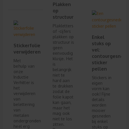
Plakken
op
structuur
Plakletters
of -cijfers
plakken op
Enkel
structuur is
stuks op
Stickerfolie
geen
vel:
verwijderen
eenvoudig
contourgesned
klusje. Het
Met
sticker
is
behulp van
pellen
belangrijk
onze
niet te
Inductie
Stickers in
hard aan
Verhitter is
eigen
te drukken
het
vorm kan
zodat de
verwijderen
ook! Fijne
folie kapot
van
details
kan gaan,
belettering
worden
maar het
van
mooier
mag ook
metalen
gesneden
niet te los
ondergronden
bij enkel
zitten.
heel erg
stuks op