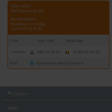
Hulp nodig?
Wij helpen je graag!
Bereikbaarheid:
Maandag t/m vrijdag
van 8:00 t/m 16:30
Start chat
WhatsApp
Chat:
Telefoon:
088 123 00 00
+31 88 123 00 00
klantenservice@123sticker.nl
Mail:
Adres