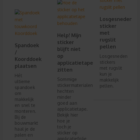
Losgesneden
sticker
met
Help! Mijn
rugslit
sticker
Spandoek
pellen
blijft niet
/
op
Losgesneden
Koorddoek
stickers
applicatietape
plaatsen
met rugslit
zitten
kun je
Hét
Sommige
makkelijk
ultieme
stickermaterialen
pellen.
spandoek
hechten
om
minder
makkelijk
goed aan
en snel te
applicatietape.
monteren.
Bekijk hier
Bij de
hoe je
bouwmarkt
toch je
haal je de
sticker op
palen en
applicatiefolie