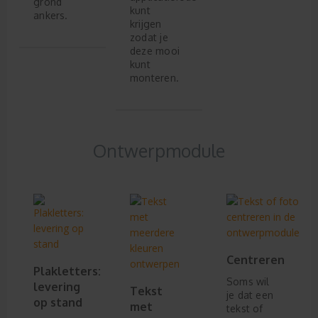
grond
kunt
ankers.
krijgen
zodat je
deze mooi
kunt
monteren.
Ontwerpmodule
Centreren
Plakletters:
Soms wil
levering
Tekst
je dat een
op stand
met
tekst of