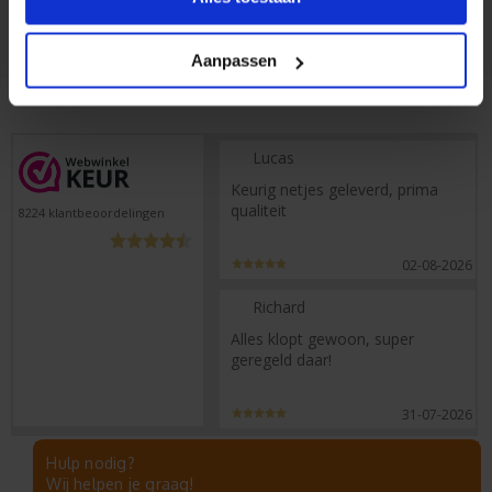
QR of barcodes toevoegen
Aanpassen
Lucas
Keurig netjes geleverd, prima
qualiteit
8224
klantbeoordelingen
02-08-2026
Richard
Alles klopt gewoon, super
geregeld daar!
31-07-2026
Hulp nodig?
Wij helpen je graag!