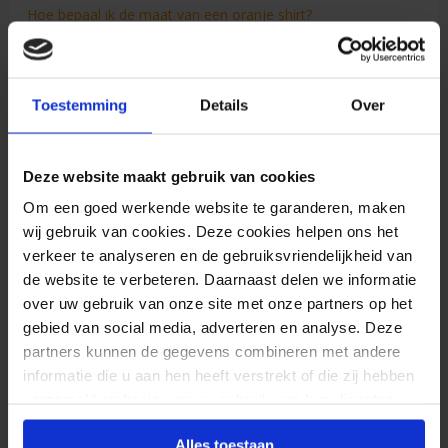
Hoe bepaal ik de maat van een oranje shirt?
Levensduur stoeptegels
Technische gegevens kentekenplaathouders
Kentekenhouders laten bedrukken
Toestemming
Details
Over
Hoe werkt nou NFC?
De (on)mogelijkheden van geprint textiel
Deze website maakt gebruik van cookies
Om een goed werkende website te garanderen, maken
Toon alle veelgestelde vragen & tips
wij gebruik van cookies. Deze cookies helpen ons het
verkeer te analyseren en de gebruiksvriendelijkheid van
de website te verbeteren. Daarnaast delen we informatie
Zie ook…
over uw gebruik van onze site met onze partners op het
gebied van social media, adverteren en analyse. Deze
partners kunnen de gegevens combineren met andere
Hoe kan ik stickers bestellen met wisselende teksten,
informatie die u aan hen heeft verstrekt of die zij hebben
QR-codes of barcodes?
verzameld op basis van uw gebruik van hun diensten.
Alles toestaan