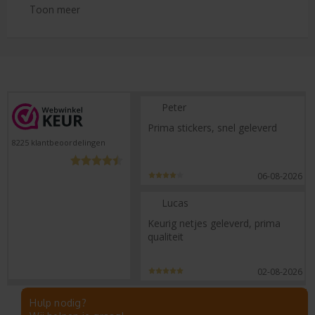
Te weinig stickers ontvangen?
Toon meer
Retouren
Klachtenregeling
Peter
Prima stickers, snel geleverd
8225
klantbeoordelingen
06-08-2026
Lucas
Keurig netjes geleverd, prima
qualiteit
02-08-2026
Hulp nodig?