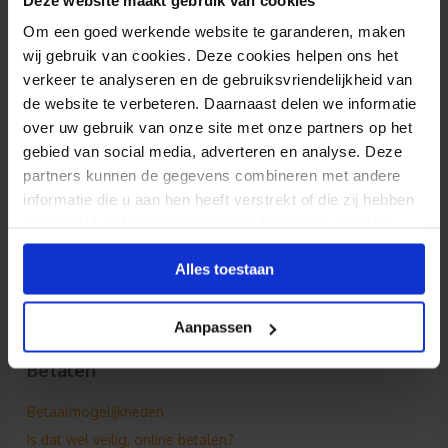
Decoraties
Afleveradres aanpassen
Toon meer
Stockfoto's gebruiken
Om een goed werkende website te garanderen, maken
Verzenden naar een ander afleveradres
wij gebruik van cookies. Deze cookies helpen ons het
QR of barcodes toevoegen
Ik wil toch graag een ander formaat, wat nu?
verkeer te analyseren en de gebruiksvriendelijkheid van
Kapitaalhoogte
Bestellen
Kan ik mijn bestelling annuleren?
de website te verbeteren. Daarnaast delen we informatie
Kan ik een kleurenfoto zwart/wit maken?
over uw gebruik van onze site met onze partners op het
Kunnen geprinte kleuren afwijken?
Tekst omzetten in letteromtrekken
gebied van social media, adverteren en analyse. Deze
Hoe scherp wordt mijn foto geprint?
partners kunnen de gegevens combineren met andere
Een herbestelling plaatsen
informatie die u aan hen heeft verstrekt of die zij hebben
Controle na bestelling
verzameld op basis van uw gebruik van hun diensten.
Ga je akkoord?
Alles toestaan
Het productieproces
Toon minder
Aanpassen
Betalen
Betaalmogelijkheden
Is dat wel veilig, online betalen?