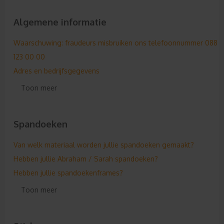
Algemene informatie
Waarschuwing: fraudeurs misbruiken ons telefoonnummer 088
123 00 00
Adres en bedrijfsgegevens
Hebben jullie nu een vacature?
Toon meer
Onze ontwerpmodule
Hebben jullie ook reviews?
Spandoeken
Doen jullie aan sponsoring & korting?
Privacy- en Cookie Statement
Van welk materiaal worden jullie spandoeken gemaakt?
De eerste, de beste!
Hebben jullie Abraham / Sarah spandoeken?
Geen vaste formaten!
Hebben jullie spandoekenframes?
Algemene formaten
Hoe kan ik een spandoekenframe bestellen?
Toon meer
Waarvoor is de NEN 3140?
Kan ik bevestigingsmateriaal voor spandoeken ook los bestellen
Wat is nu ISO 7010 en NEN 3011?
Kan ik meerdere spandoeken aan elkaar maken?