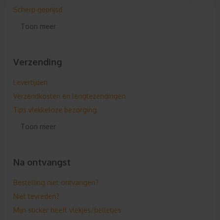
Scherp geprijsd
Intracommunautaire levering
Toon meer
Verzending
Levertijden
Verzendkosten en lengtezendingen
Tips vlekkeloze bezorging
Aflevermogelijkheden
Toon meer
SPOED levering
Toegevoegde Spoedvoorwaarden
Na ontvangst
In welke landen leveren jullie?
Verzenden naar verschillende adressen
Bestelling niet ontvangen?
Wanneer vindt de verzending plaats?
Niet tevreden?
Hoe wordt mijn spandoek verzonden?
Mijn sticker heeft vlekjes/belletjes
Is jullie verpakking conform PPWR?