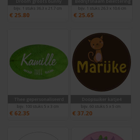
Droom groots bunny
Bedrijfsnaam belettering
bijv. 1 stuks 36.3 x 21.7 cm
bijv. 1 stuks 26.3 x 10.6 cm
€
25.80
€
25.65
Thee gepersonaliseerd
Doopsuiker katje4
bijv. 100 stuks 5 x 3 cm
bijv. 60 stuks 5 x 5 cm
€
62.35
€
37.20