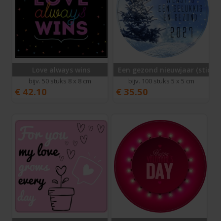
Love always wins
Een gezond nieuwjaar (sticker
bijv. 50 stuks 8 x 8 cm
bijv. 100 stuks 5 x 5 cm
€
42.10
€
35.50