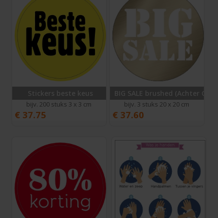
Stickers beste keus
BIG SALE brushed (Achter Glas)
bijv. 200 stuks 3 x 3 cm
bijv. 3 stuks 20 x 20 cm
€
37.75
€
37.60