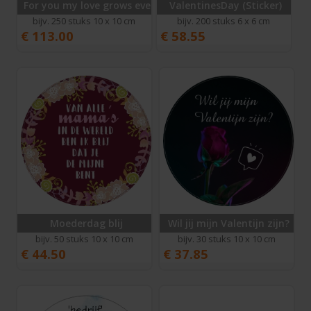
For you my love grows every day
ValentinesDay (Sticker)
bijv. 250 stuks 10 x 10 cm
bijv. 200 stuks 6 x 6 cm
€
113.00
€
58.55
Moederdag blij
Wil jij mijn Valentijn zijn?
bijv. 50 stuks 10 x 10 cm
bijv. 30 stuks 10 x 10 cm
€
44.50
€
37.85