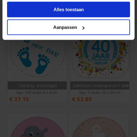
€
33.40
€
31.50
Alles toestaan
Aanpassen
Ow boy sluitzegel
Jubileum transparant dekken
bijv. 100 stuks 4 x 4 cm
bijv. 5 stuks 30 x 30 cm
€
37.15
€
53.80