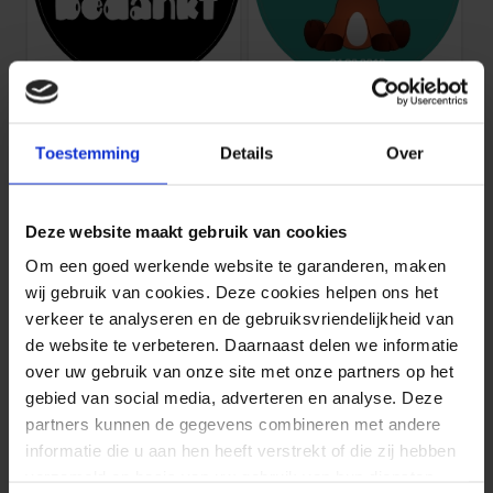
Hartstikke bedankt (Sticker)
Kalfje geboortesticker
bijv. 250 stuks 5 x 5 cm
bijv. 10 stuks 5 x 5 cm
Toestemming
Details
Over
€
57.95
€
26.35
Deze website maakt gebruik van cookies
Om een goed werkende website te garanderen, maken
wij gebruik van cookies. Deze cookies helpen ons het
verkeer te analyseren en de gebruiksvriendelijkheid van
de website te verbeteren. Daarnaast delen we informatie
over uw gebruik van onze site met onze partners op het
gebied van social media, adverteren en analyse. Deze
partners kunnen de gegevens combineren met andere
informatie die u aan hen heeft verstrekt of die zij hebben
Bedankt Sluitzegel Holo
Nijlpaard geboortesticker
verzameld op basis van uw gebruik van hun diensten.
bijv. 70 stuks 4 x 4 cm
bijv. 50 stuks 5 x 5 cm