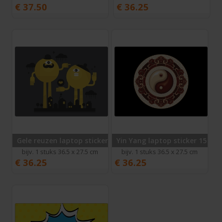
€
37.50
€
36.25
Gele reuzen laptop sticker 15 inch
Yin Yang laptop sticker 15 inc
bijv. 1 stuks 36.5 x 27.5 cm
bijv. 1 stuks 36.5 x 27.5 cm
€
36.25
€
36.25