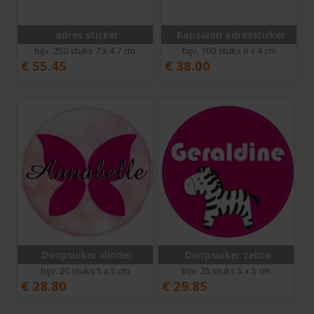
adres sticker
Kapsalon adressticker
bijv. 250 stuks 7 x 4.7 cm
bijv. 100 stuks 6 x 4 cm
€
55.45
€
38.00
Doopsuiker vlinder
Doopsuiker zebra
bijv. 20 stuks 5 x 5 cm
bijv. 25 stuks 5 x 5 cm
€
28.80
€
29.85