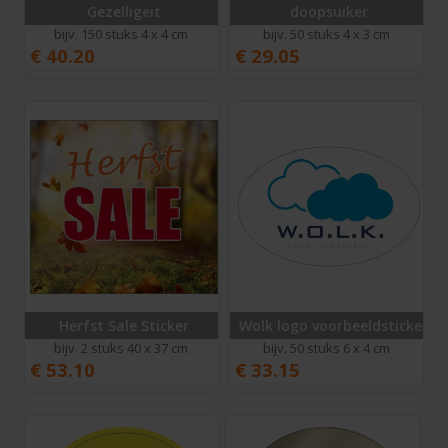
Gezelligeit
doopsuiker
bijv. 150 stuks 4 x 4 cm
bijv. 50 stuks 4 x 3 cm
€
40.20
€
29.05
Herfst Sale Sticker
Wolk logo voorbeeldsticker
bijv. 2 stuks 40 x 37 cm
bijv. 50 stuks 6 x 4 cm
€
53.10
€
33.15