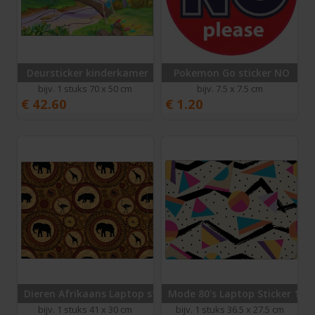
Deursticker kinderkamer
Pokemon Go sticker NO
bijv. 1 stuks 70 x 50 cm
bijv. 7.5 x 7.5 cm
€
42.60
€
1.20
Dieren Afrikaans Laptop sticker 17 inch
Mode 80's Laptop Sticker 15 i
bijv. 1 stuks 41 x 30 cm
bijv. 1 stuks 36.5 x 27.5 cm