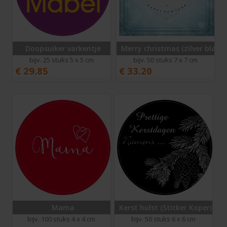
Doopsuiker varkentje
Merry christmas (zilver blauw
bijv. 25 stuks 5 x 5 cm
bijv. 50 stuks 7 x 7 cm
€
29.85
€
33.20
Mama
Kerst hulst (Sticker Koper)
bijv. 100 stuks 4 x 4 cm
bijv. 50 stuks 6 x 6 cm