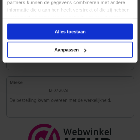
partners kunnen de gegevens combineren met andere
Normaal Wit
informatie die u aan hen heeft verstrekt of die zij hebben
verzameld op basis van uw gebruik van hun diensten.
Alles toestaan
Jan
31-07-2026
<
>
Aanpassen
Zeer goede kwaliteit en snelle levering.
Mieke
12-07-2026
De bestelling kwam overeen met de werkelijkheid.