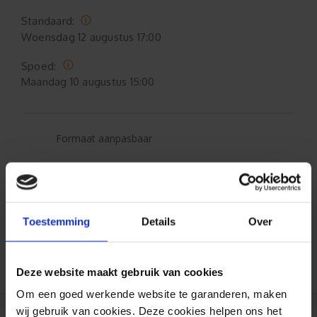
Standaard:
Woensdag
12 augustus 17:00
Spoed:
Maandag
10 augustus 15:00
Formaat aanpasbaar
Gratis verzending*
Al 35 jaar ervaring!
Toestemming
Details
Over
Duizenden klanten raden jou aan bij ons te
bestellen (lees de onafhankelijke reviews)
Deze website maakt gebruik van cookies
Om een goed werkende website te garanderen, maken
wij gebruik van cookies. Deze cookies helpen ons het