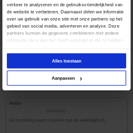
verkeer te analyseren en de gebruiksvriendelijkheid van
Reviews
de website te verbeteren. Daarnaast delen we informatie
over uw gebruik van onze site met onze partners op het
gebied van social media, adverteren en analyse. Deze
Normaal Wit
partners kunnen de gegevens combineren met andere
informatie die u aan hen heeft verstrekt of die zij hebben
verzameld op basis van uw gebruik van hun diensten.
Jan
Alles toestaan
31-07-2026
<
>
Zeer goede kwaliteit en snelle levering.
Aanpassen
Mieke
12-07-2026
De bestelling kwam overeen met de werkelijkheid.