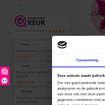
8225
klantbeoordelingen
Doo
Peter
bijv
Prima stickers, snel geleverd
06-08-2026
Toestemming
Lucas
Keurig netjes geleverd, prima
Deze website maakt gebruik
qualiteit
9,3
02-08-2026
Om een goed werkende websit
Maak je 
analyseren en de gebruiksvri
Richard
van onze site met onze partn
Alles klopt gewoon, super
gegevens combineren met ande
geregeld daar!
Wanneer je li