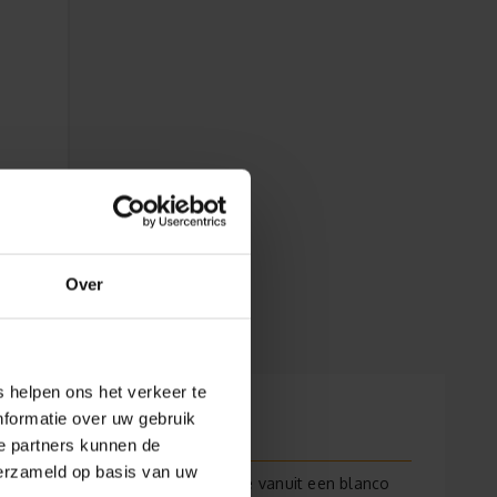
Over
 helpen ons het verkeer te
nformatie over uw gebruik
e partners kunnen de
verzameld op basis van uw
muurstickermodule
de
. Hierin kun je vanuit een blanco