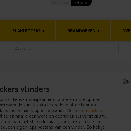
excl. BTW
Incl. BTW
PLAKLETTERS
SPANDOEKEN
OVE
ckers vlinders
kamer, keuken, slaapkamer of andere ruimte op met
stickers
. Je kunt inspiratie op doen bij de kant-en-
muurstickers
ckers met vlinders op deze pagina. Deze
aliseren naar eigen wens en gebruiken als vertrekpunt.
ren, bepaal het stickerformaat, voeg teksten toe en
eel een eigen .eps bestand van een vlinder. Zo heb je