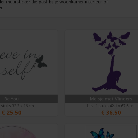
nder muursticker die past bij je woonkamer interieur of
r.
Be You
Meisje met Vlinders
1 stuks 32.3 x 16 cm
bijv. 1 stuks 42.1 x 67.6 cm
€
25.50
€
36.50