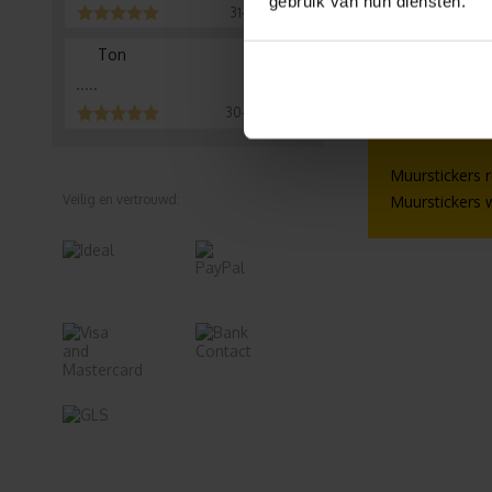
gebruik van hun diensten.
ontwerp muurs
31-07-2026
Ton
.....
Bekijk ook 
30-07-2026
Muurdecoratie
Muurstickers 
Veilig en vertrouwd:
Muurstickers 