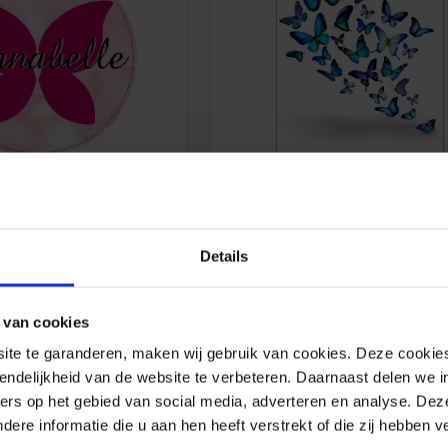
psuiker vlinder
Autodak Vlinders
. 20 stuks 5 x 5 cm
bijv. 1 stuks 80 x 95 cm
€
28.80
€
66.40
Details
 van cookies
e te garanderen, maken wij gebruik van cookies. Deze cookies
eigen muursticker met vlinders
endelijkheid van de website te verbeteren. Daarnaast delen we i
ers op het gebied van social media, adverteren en analyse. Dez
re informatie die u aan hen heeft verstrekt of die zij hebben 
ever vanaf scratch je eigen vlinder muurstickers maakt kan dat via 