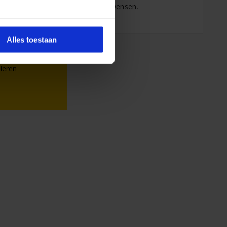
 met vlinders die voldoet aan je wensen.
Alles toestaan
urussen
dieren