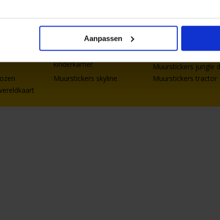
ticker naar eigen wens ontwerpen. Zo heb je altijd een muursticker
Aanpassen
eens deze muurstickers:
 kinderkamer
Muursticker giraffe
Muurstickers dinosa
kinderkamer
Muurstickers jungle 
rozen
Muurstickers skyline
Muurstickers tractor
wereldkaart