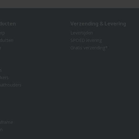
ducten
Verzending & Levering
erp
Levertijden
oducten
SPOED levering
n
Gratis verzending*
s
kers
aathouders
nframe
en