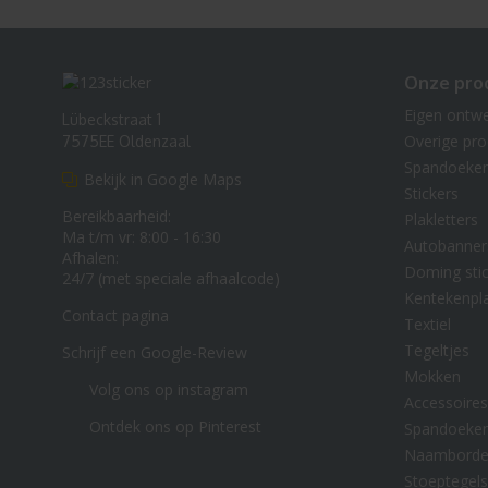
Onze pro
Eigen ontw
Lübeckstraat 1
Overige pr
7575EE Oldenzaal
Spandoeke
Bekijk in Google Maps
Stickers
Bereikbaarheid:
Plakletters
Ma t/m vr: 8:00 - 16:30
Autobanner
Afhalen:
Doming stic
24/7 (met speciale afhaalcode)
Kentekenpl
Contact pagina
Textiel
Tegeltjes
Schrijf een Google-Review
Mokken
Volg ons op instagram
Accessoires
Ontdek ons op Pinterest
Spandoeke
Naambord
Stoeptegels