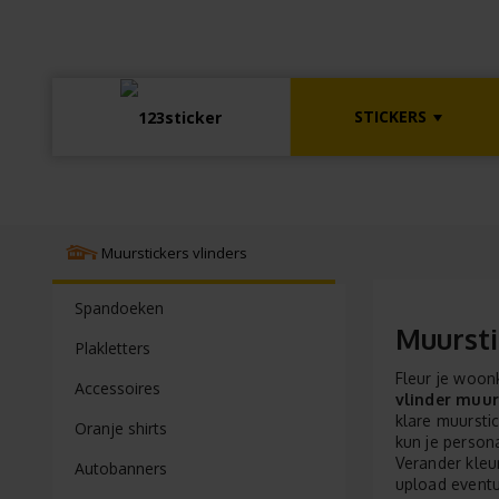
STICKERS
Muurstickers vlinders
Spandoeken
Muursti
Plakletters
Fleur je woon
Accessoires
vlinder muur
klare muursti
Oranje shirts
kun je person
Verander kleu
Autobanners
upload eventu