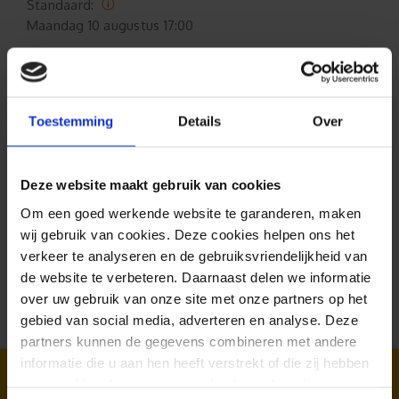
Standaard:
Maandag
10 augustus 17:00
Spoed:
Maandag
10 augustus 15:00
Toestemming
Details
Over
Formaat aanpasbaar
Deze website maakt gebruik van cookies
Gratis verzending*
Om een goed werkende website te garanderen, maken
wij gebruik van cookies. Deze cookies helpen ons het
Al 35 jaar ervaring!
verkeer te analyseren en de gebruiksvriendelijkheid van
de website te verbeteren. Daarnaast delen we informatie
Duizenden klanten raden jou aan bij ons te
over uw gebruik van onze site met onze partners op het
bestellen (lees de onafhankelijke reviews)
gebied van social media, adverteren en analyse. Deze
partners kunnen de gegevens combineren met andere
Bekijk dit ook eens:
informatie die u aan hen heeft verstrekt of die zij hebben
verzameld op basis van uw gebruik van hun diensten.
Muurstickers
Vlinder stickers