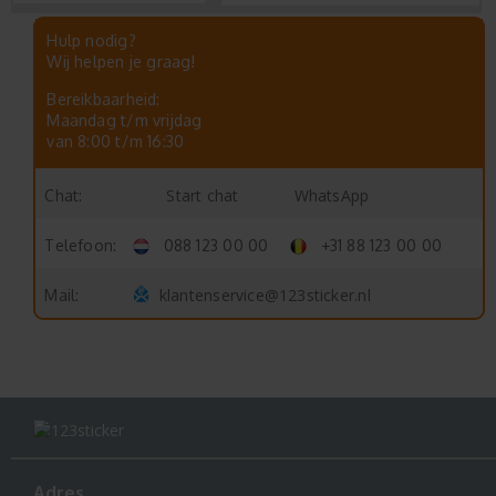
Hulp nodig?
Wij helpen je graag!
Bereikbaarheid:
Maandag t/m vrijdag
van 8:00 t/m 16:30
Start chat
WhatsApp
Chat:
Telefoon:
088 123 00 00
+31 88 123 00 00
klantenservice@123sticker.nl
Mail:
Adres