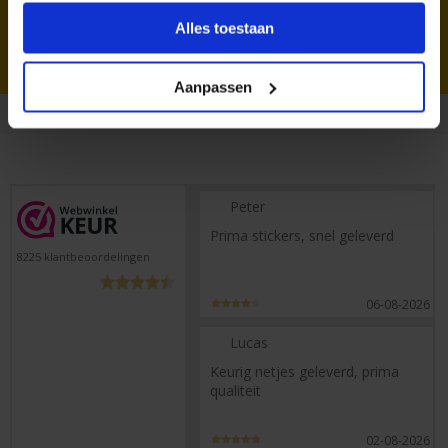
vlinders
Alles toestaan
Aanpassen
Peter
Prima stickers, snel geleverd
8225
klantbeoordelingen
06-08-2026
Lucas
Keurig netjes geleverd, prima
qualiteit
02-08-2026