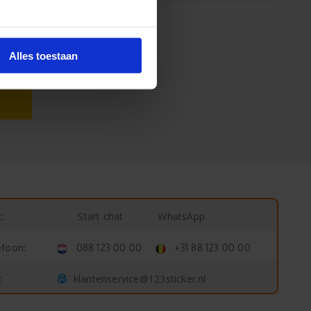
Alles toestaan
Start chat
WhatsApp
:
efoon:
088 123 00 00
+31 88 123 00 00
klantenservice@123sticker.nl
: