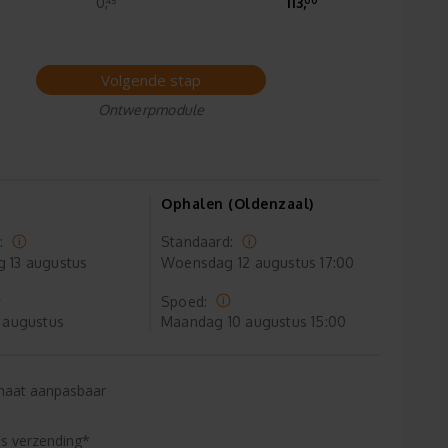
0,
113,
Volgende stap
Ontwerpmodule
Ophalen (Oldenzaal)
:
Standaard:
g
13 augustus
Woensdag
12 augustus 17:00
Spoed:
 augustus
Maandag
10 augustus 15:00
maat aanpasbaar
is verzending*