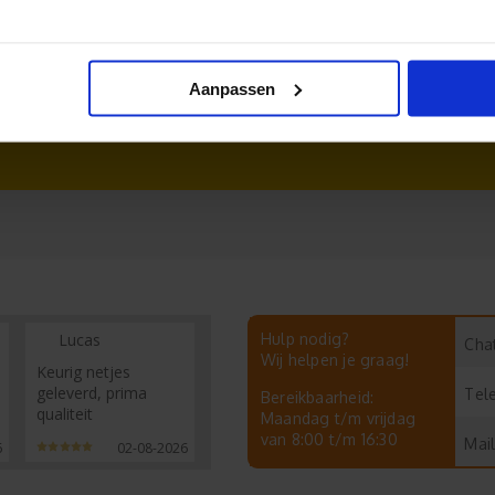
twerpen
Bedrukte stickers
Aanpassen
ukken
Mama stickers
Lucas
Hulp nodig?
Chat
Wij helpen je graag!
Keurig netjes
geleverd, prima
Tel
Bereikbaarheid:
qualiteit
Maandag t/m vrijdag
van 8:00 t/m 16:30
Mail
6
02-08-2026