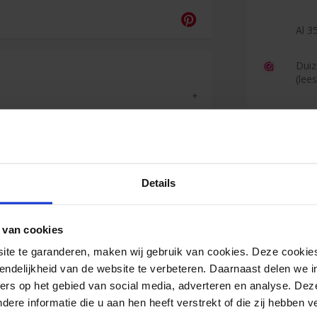
Al 35
Duiz
(lee
Reviews
Details
Jan
 van cookies
<
e te garanderen, maken wij gebruik van cookies. Deze cookies
Zeer goede
endelijkheid van de website te verbeteren. Daarnaast delen we i
levering.
ers op het gebied van social media, adverteren en analyse. Dez
re informatie die u aan hen heeft verstrekt of die zij hebben 