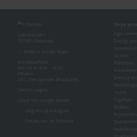
Onze pro
Eigen ontw
Lübeckstraat 1
Overige pr
7575EE Oldenzaal
Spandoeke
Bekijk in Google Maps
Stickers
Bereikbaarheid:
Plakletters
Ma t/m vr: 8:00 - 16:30
Autobanner
Afhalen:
Doming stic
24/7 (met speciale afhaalcode)
Kentekenpl
Contact pagina
Textiel
Tegeltjes
Schrijf een Google-Review
Mokken
Volg ons op instagram
Accessoires
Ontdek ons op Pinterest
Spandoeke
Naambord
Stoeptegels