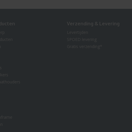
ducten
Verzending & Levering
erp
Levertijden
oducten
SPOED levering
n
Gratis verzending*
s
kers
aathouders
nframe
en