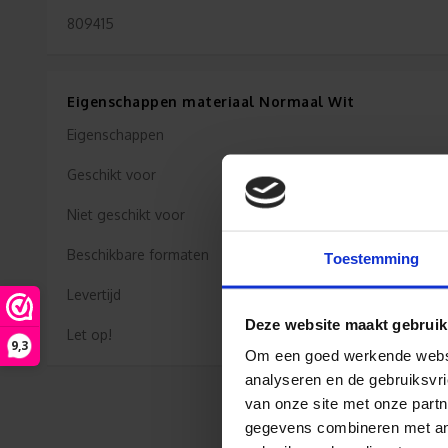
809415
Eigenschappen materiaal Normaal Wit
Eigenschappen
Geschikt voor
Niet geschikt voor
Beschikbare formaten
Toestemming
Levertijd
Deze website maakt gebruik
Let op!
9,3
Om een goed werkende websit
analyseren en de gebruiksvri
van onze site met onze partn
gegevens combineren met ande