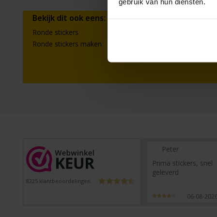
gebruik van hun diensten.
Bekijk dit ook eens:
Ronde stickers
Eigen stickers on
Ronde stickers maken
Ronde stickers dr
Peter
Prima stickers, snel
geleverd
8225
klantbeoordelingen
06-08-202