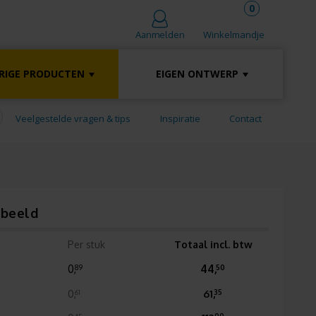
0
Winkelmandje
Aanmelden
RIGE PRODUCTEN
EIGEN ONTWERP
Veelgestelde vragen & tips
Inspiratie
Contact
rbeeld
Per stuk
Totaal incl. btw
0,
44,
89
50
0,
61,
61
35
45
00