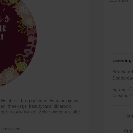
250 stuks
Levering
Standaard
Donderda
Spoed:
Dinsdag
11
Heintje al lang geleden. En daar zijn wij
n, theekistje, beautycase, dinerbon,
oopt in jouw winkel. Zeker weten dat alle
For
te drukken.
Grat