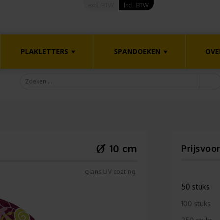
excl. BTW
Incl. BTW
PLAKLETTERS
SPANDOEKEN
OVE
10 cm
Prijsvoo
glans UV coating
50 stuks
100 stuks