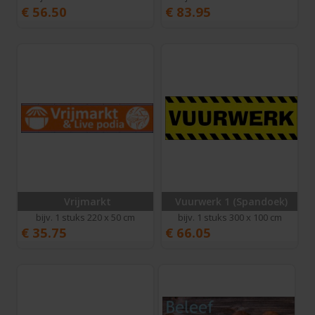
€
56.50
€
83.95
Vrijmarkt
Vuurwerk 1 (Spandoek)
bijv. 1 stuks 220 x 50 cm
bijv. 1 stuks 300 x 100 cm
€
35.75
€
66.05