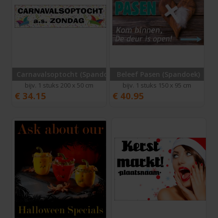
Carnavalsoptocht (Spandoek)
Beleef Pasen (Spandoek)
bijv. 1 stuks 200 x 50 cm
bijv. 1 stuks 150 x 95 cm
€
34.15
€
40.95