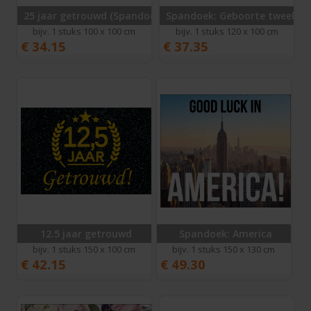
25 jaar getrouwd (Spandoek)
Spandoek: Geboorte tweeling
bijv. 1 stuks 100 x 100 cm
bijv. 1 stuks 120 x 100 cm
€
34.15
€
37.35
12.5 jaar getrouwd
Spandoek: America
bijv. 1 stuks 150 x 100 cm
bijv. 1 stuks 150 x 130 cm
€
42.15
€
49.30