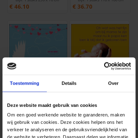
€
46.10
€
36.70
Toestemming
Details
Over
Geboorte spandoek
Spandoek: Blij geboren
bijv. 1 stuks 150 x 150 cm
bijv. 1 stuks 100 x 100 cm
€
54.10
€
34.15
Deze website maakt gebruik van cookies
Om een goed werkende website te garanderen, maken
wij gebruik van cookies. Deze cookies helpen ons het
verkeer te analyseren en de gebruiksvriendelijkheid van
de website te verbeteren. Daarnaast delen we informatie