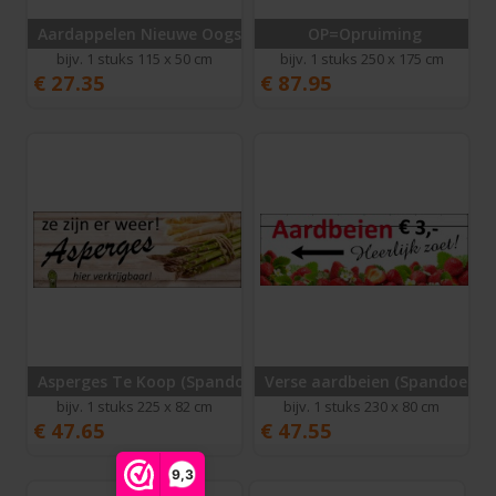
Aardappelen Nieuwe Oogst
OP=Opruiming
bijv. 1 stuks 115 x 50 cm
bijv. 1 stuks 250 x 175 cm
€
27.35
€
87.95
Asperges Te Koop (Spandoek)
Verse aardbeien (Spandoek)
bijv. 1 stuks 225 x 82 cm
bijv. 1 stuks 230 x 80 cm
€
47.65
€
47.55
9,3