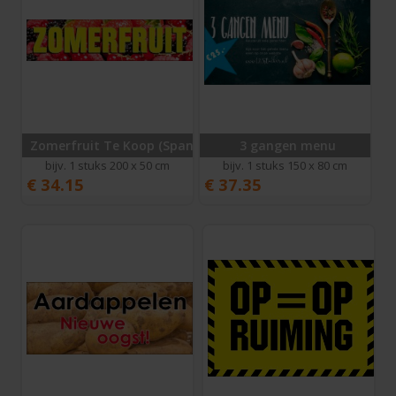
Zomerfruit Te Koop (Spandoek)
3 gangen menu
bijv. 1 stuks 200 x 50 cm
bijv. 1 stuks 150 x 80 cm
€
34.15
€
37.35