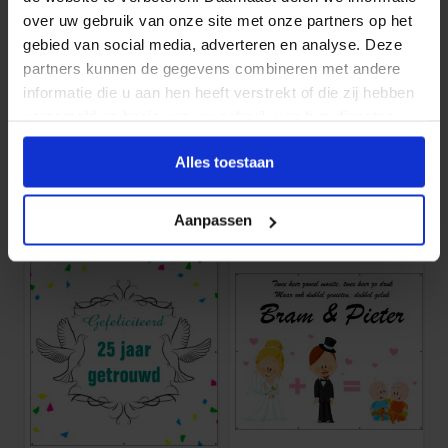
over uw gebruik van onze site met onze partners op het
gebied van social media, adverteren en analyse. Deze
partners kunnen de gegevens combineren met andere
informatie die u aan hen heeft verstrekt of die zij hebben
verzameld op basis van uw gebruik van hun diensten.
Bedankt voor...
Je bent weer thuis
Alles toestaan
bijv. 1 stuks 125 x 70 cm
bijv. 1 stuks 180 x 50 cm
€
32.15
€
32.55
Aanpassen