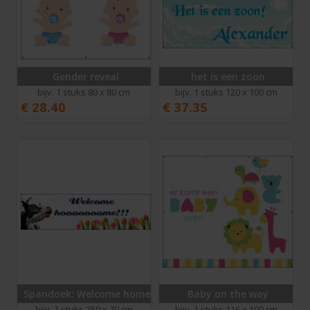
Gender reveal
het is een zoon
bijv. 1 stuks 80 x 80 cm
bijv. 1 stuks 120 x 100 cm
€
28.40
€
37.35
Spandoek: Welcome home!
Baby on the way
bijv. 1 stuks 250 x 70 cm
bijv. 1 stuks 116 x 100 cm