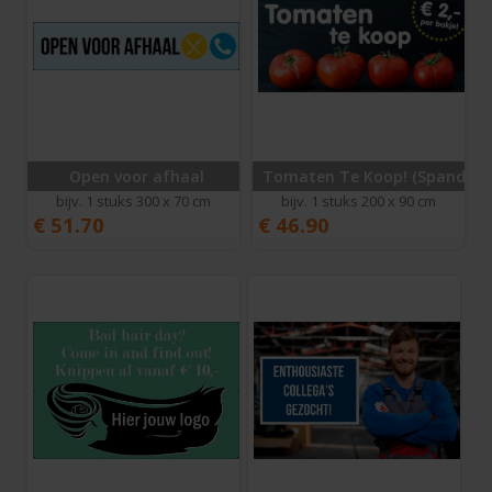
Open voor afhaal
Tomaten Te Koop! (Spandoek
bijv. 1 stuks 300 x 70 cm
bijv. 1 stuks 200 x 90 cm
€
51.70
€
46.90