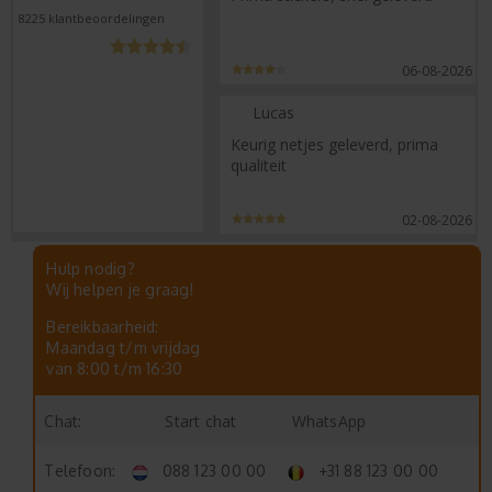
8225
klantbeoordelingen
06-08-2026
Lucas
Keurig netjes geleverd, prima
qualiteit
02-08-2026
Hulp nodig?
Wij helpen je graag!
Bereikbaarheid:
Maandag t/m vrijdag
van 8:00 t/m 16:30
Start chat
WhatsApp
Chat:
Telefoon:
088 123 00 00
+31 88 123 00 00