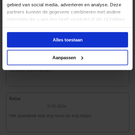
Reviews
gebied van social media, adverteren en analyse. Deze
partners kunnen de gegevens combineren met andere
informatie die u aan hen heeft verstrekt of die zij hebben
verzameld op basis van uw gebruik van hun diensten.
Frontlit PVC
Alles toestaan
Maarten
Aanpassen
27-05-2026
<
>
Scherpe afbeeldingen
Raisa
21-05-2026
Het spandoek was erg mooi en erg netjes.