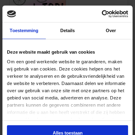
Op naar de TOP
Hoera je bent er bijna!
Toestemming
Details
Over
bijv. 1 stuks 130 x 130 cm
bijv. 1 stuks 120 x 50 cm
€
45.15
€
27.75
Deze website maakt gebruik van cookies
Om een goed werkende website te garanderen, maken
wij gebruik van cookies. Deze cookies helpen ons het
verkeer te analyseren en de gebruiksvriendelijkheid van
de website te verbeteren. Daarnaast delen we informatie
over uw gebruik van onze site met onze partners op het
gebied van social media, adverteren en analyse. Deze
partners kunnen de gegevens combineren met andere
informatie die u aan hen heeft verstrekt of die zij hebben
alpe d'huez aanmoediging
verzameld op basis van uw gebruik van hun diensten.
Je kunt het!
bijv. 1 stuks 175 x 100 cm
bijv. 1 stuks 100 x 125 cm
€
46.10
€
38.15
Alles toestaan