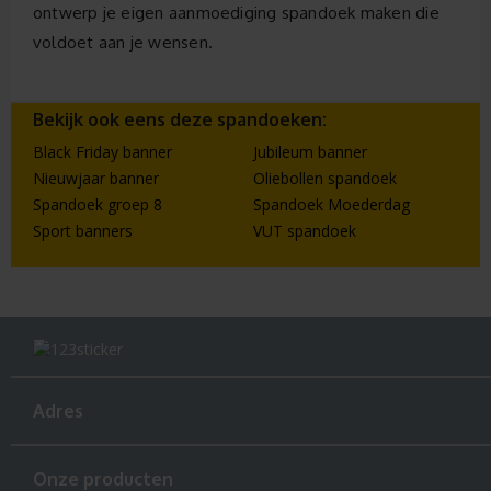
ontwerp je eigen aanmoediging spandoek maken die
voldoet aan je wensen.
Bekijk ook eens deze spandoeken:
Black Friday banner
Jubileum banner
Nieuwjaar banner
Oliebollen spandoek
Spandoek groep 8
Spandoek Moederdag
Sport banners
VUT spandoek
Adres
Onze producten