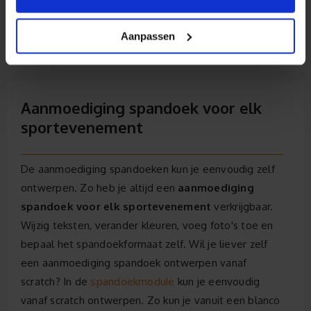
Aanpassen
Aanmoediging spandoek voor elk
sportevenement
De aanmoediging spandoeken kun je eenvoudig zelf
ontwerpen. Zo heb je altijd een
aanmoediging
spandoek voor elk sportevenement
verkrijgbaar.
Wijzig teksten, verander kleuren, voeg foto's toe en
bepaal het spandoekformaat zelf. Wil je liever zelf
een aanmoediging spandoek ontwerpen vanaf
spandoekmodule
scratch? In de
kun je eenvoudig
vanaf scratch ontwerpen. Zo kun je vanuit een blanco