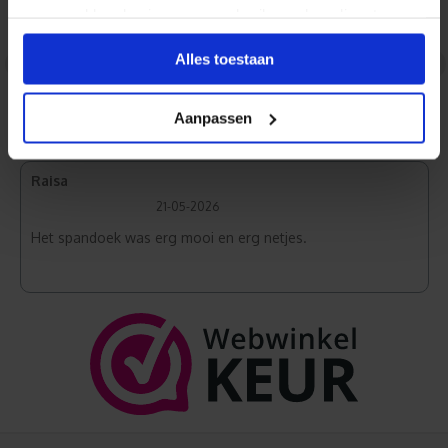
verzameld op basis van uw gebruik van hun diensten.
Maarten
27-05-2026
<
>
Alles toestaan
Scherpe afbeeldingen
Aanpassen
Raisa
21-05-2026
Het spandoek was erg mooi en erg netjes.