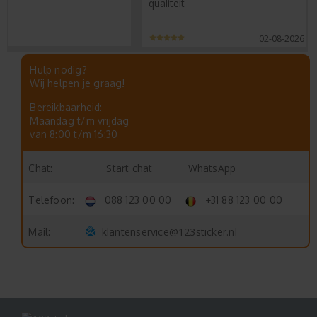
qualiteit
02-08-2026
Hulp nodig?
Wij helpen je graag!
Bereikbaarheid:
Maandag t/m vrijdag
van 8:00 t/m 16:30
Start chat
WhatsApp
Chat:
Telefoon:
088 123 00 00
+31 88 123 00 00
klantenservice@123sticker.nl
Mail: