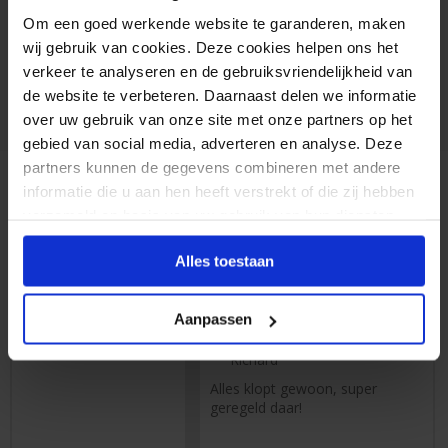
Hoe lang wordt mijn account bewaard?
Om een goed werkende website te garanderen, maken
wij gebruik van cookies. Deze cookies helpen ons het
Kan ik zoeken op ontwerp- bestel- of factuurnummer?
verkeer te analyseren en de gebruiksvriendelijkheid van
de website te verbeteren. Daarnaast delen we informatie
Toon alle veelgestelde vragen & tips
over uw gebruik van onze site met onze partners op het
gebied van social media, adverteren en analyse. Deze
partners kunnen de gegevens combineren met andere
informatie die u aan hen heeft verstrekt of die zij hebben
verzameld op basis van uw gebruik van hun diensten.
Lucas
Keurig netjes geleverd, prima
Alles toestaan
qualiteit
8224
klantbeoordelingen
Aanpassen
02-08-2026
Richard
Alles klopt gewoon, super
geregeld daar!