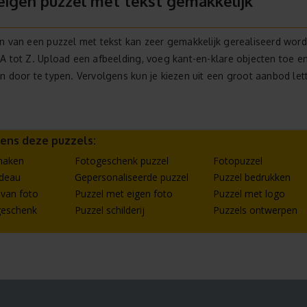
eigen puzzel met tekst gemakkelijk
n van een puzzel met tekst kan zeer gemakkelijk gerealiseerd word
A tot Z. Upload een afbeelding, voeg kant-en-klare objecten toe e
n door te typen. Vervolgens kun je kiezen uit een groot aanbod lett
eens deze puzzels:
maken
Fotogeschenk puzzel
Fotopuzzel
adeau
Gepersonaliseerde puzzel
Puzzel bedrukken
van foto
Puzzel met eigen foto
Puzzel met logo
egeschenk
Puzzel schilderij
Puzzels ontwerpen