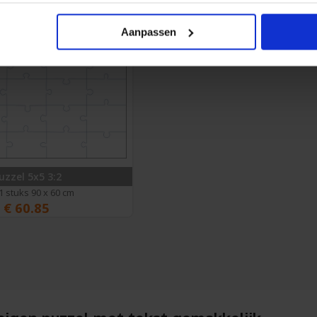
Aanpassen
uzzel 5x5 3:2
 1 stuks 90 x 60 cm
€
60.85