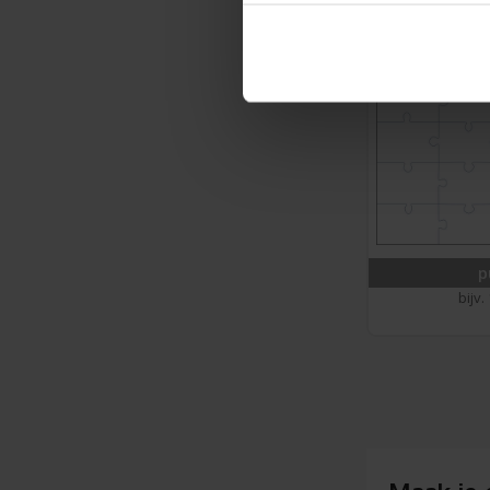
p
bijv.