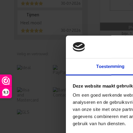
30-07-2026
Tijmen
Heel mooi!
pu
30-07-2026
bijv. 
Veilig en vertrouwd:
Toestemming
Deze website maakt gebruik
9,3
Om een goed werkende websit
analyseren en de gebruiksvri
van onze site met onze partn
p
gegevens combineren met ande
bijv.
gebruik van hun diensten.