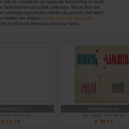
n van de schoolklas als blijvende herinnering of maak
t familienamen als ludiek cadeautje. Wacht dus niet
in vandaag nog met het maken van puzzels met tekst.
puzzels met lege templates
na hebben we enkele
ie je zelf kunt personaliseren naar wens.
uzzel 2x2 3:2
Familie puzzel
 1 stuks 90 x 60 cm
bijv. 1 stuks 100 x 100 cm
€
57.70
€
70.15