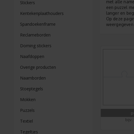
met alle name
Stickers
een puzzel me
langer en beg
Kentekenplaathouders
Op deze pagi
Spandoekenframe
weergegeven d
Reclameborden
Doming stickers
Naafdoppen
Overige producten
Naamborden
Stoeptegels
Mokken
Puzzels
p
bijv.
Textiel
Tegeltjes