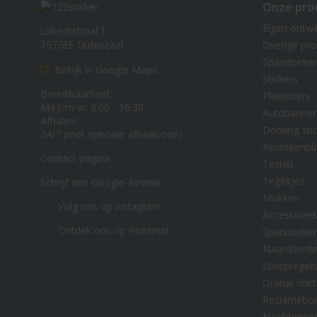
Onze pro
Eigen ontw
Lübeckstraat 1
Overige pr
7575EE Oldenzaal
Spandoeke
Bekijk in Google Maps
Stickers
Bereikbaarheid:
Plakletters
Ma t/m vr: 8:00 - 16:30
Autobanner
Afhalen:
Doming stic
24/7 (met speciale afhaalcode)
Kentekenpl
Contact pagina
Textiel
Tegeltjes
Schrijf een Google-Review
Mokken
Volg ons op instagram
Accessoires
Ontdek ons op Pinterest
Spandoeke
Naambord
Stoeptegels
Oranje shirt
Reclamebo
Naafdoppe