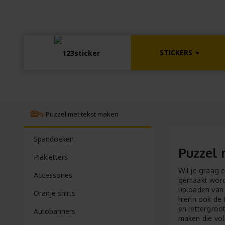
STICKERS
Puzzel met tekst maken
Spandoeken
Puzzel
Plakletters
Wil je graag 
Accessoires
gemaakt word
uploaden van 
Oranje shirts
hierin ook de 
en lettergroo
Autobanners
maken die vol