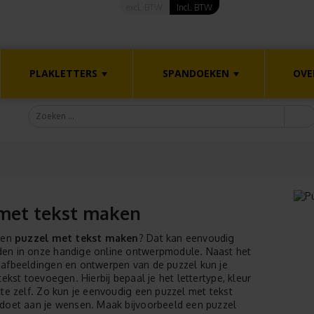
excl. BTW
Incl. BTW
PLAKLETTERS
SPANDOEKEN
OVE
 met tekst maken
een
puzzel met tekst maken
? Dat kan eenvoudig
en in onze handige online ontwerpmodule. Naast het
afbeeldingen en ontwerpen van de puzzel kun je
tekst toevoegen. Hierbij bepaal je het lettertype, kleur
tte zelf. Zo kun je eenvoudig een puzzel met tekst
doet aan je wensen. Maak bijvoorbeeld een puzzel