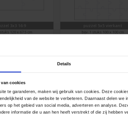
zzel 3x3 16:9
puzzel 5x5 vierkant
1 stuks 120 x 67.5 cm
bijv. 1 stuks 100 x 100 cm
€
66.15
€
73.35
Details
 van cookies
e te garanderen, maken wij gebruik van cookies. Deze cookies
endelijkheid van de website te verbeteren. Daarnaast delen we i
ers op het gebied van social media, adverteren en analyse. Dez
uzzel 3x3 3:2
puzzel 3x3 vierkant
re informatie die u aan hen heeft verstrekt of die zij hebben 
 1 stuks 90 x 60 cm
bijv. 1 stuks 100 x 100 cm
€
58.50
€
71.00