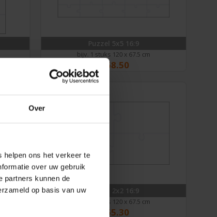
Puzzel 5x5 16:9
bijv. 1 stuks 120 x 67.5 cm
€
68.50
Over
 helpen ons het verkeer te
nformatie over uw gebruik
e partners kunnen de
puzzel 2x2 16:9
verzameld op basis van uw
bijv. 1 stuks 120 x 67.5 cm
€
65.30