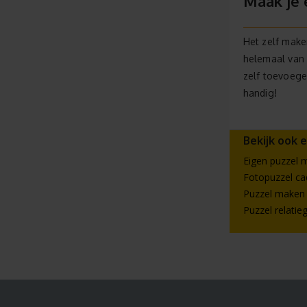
Maak je 
Het zelf make
helemaal van 
zelf toevoege
handig!
Bekijk ook 
Eigen puzzel 
Fotopuzzel c
Puzzel maken 
Puzzel relati