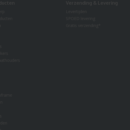
ducten
Verzending & Levering
erp
Levertijden
oducten
SPOED levering
n
Gratis verzending*
s
kers
aathouders
nframe
en
s
rden
n