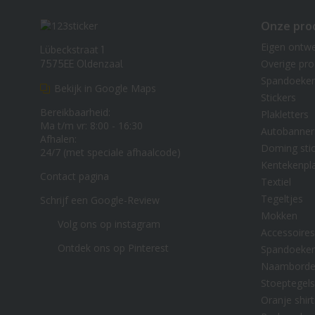
Onze pro
Eigen ontw
Lübeckstraat 1
Overige pr
7575EE Oldenzaal
Spandoeke
Bekijk in Google Maps
Stickers
Bereikbaarheid:
Plakletters
Ma t/m vr: 8:00 - 16:30
Autobanner
Afhalen:
Doming stic
24/7 (met speciale afhaalcode)
Kentekenpl
Contact pagina
Textiel
Tegeltjes
Schrijf een Google-Review
Mokken
Volg ons op instagram
Accessoires
Ontdek ons op Pinterest
Spandoeke
Naambord
Stoeptegels
Oranje shirt