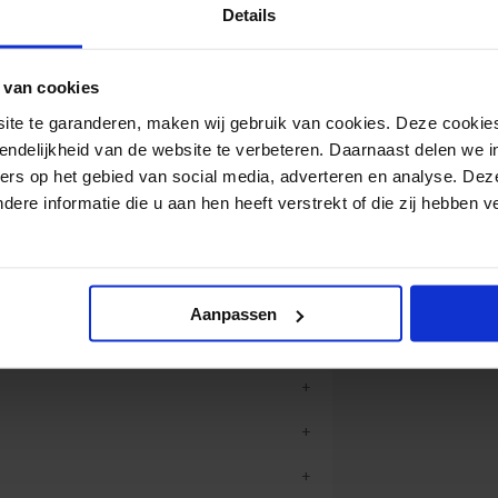
Details
 van cookies
 onze personaliseerbare sport handdoek
e je lokale gemeenschap
e te garanderen, maken wij gebruik van cookies. Deze cookies
handdoek bedrukken
ereert. Een
biedt de
endelijkheid van de website te verbeteren. Daarnaast delen we i
. Begin nu met ontwerpen en laat jouw
ers op het gebied van social media, adverteren en analyse. Dez
al ter wereld!
re informatie die u aan hen heeft verstrekt of die zij hebben 
Aanpassen