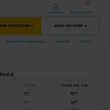
0
Winkelmandje
Aanmelden
RIGE PRODUCTEN
EIGEN ONTWERP
Veelgestelde vragen & tips
Inspiratie
Contact
rbeeld
Per stuk
Totaal incl. btw
19,
19,
95
95
16,
33,
93
85
11
55