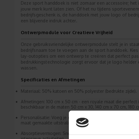
Deze sport handdoek is niet zomaar een accessoire; het
jouw merk kunt laten zien. Of het nu tijdens sportevenem
bedrijfsgeschenk is, de handdoek met jouw logo of bedri
een blijvende indruk achter.
Ontwerpmodule voor Creatieve Vrijheid
Onze gebruiksvriendelijke ontwerpmodule stelt je in sta
bedrijfsnaam toe te voegen aan de sport handdoek. Kies u
lay-outopties om een ontwerp te creëren dat perfect past
bedrukkingstechnologie zorgt ervoor dat je logo helder en
wassen.
Specificaties en Afmetingen
Materiaal: 50% katoen en 50% polyester (bedrukte zijde).
Afmetingen: 100 cm x 50 cm - een royale maat die perfect
beschikbaar in de maten 50 cm x 30, 140 cm x 70 cm, 180 c
Personalisatie: Voeg je eigen logo of bedrijfsnaam toe in
maat gemaakte uitstraling.
Absorptievermogen: Snel drogende eigenschappen houden je 
intensieve activiteiten.