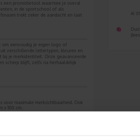
 is een promotietool waarmee je overal
enten, in de sportschool of als
Al 35
jfsnaam trekt zeker de aandacht en laat
Duiz
(lee
at om eenvoudig je eigen logo of
it verschillende lettertypen, kleuren en
 bij je merkidentiteit. Onze geavanceerde
 scherp blijft, zelfs na herhaaldelijk
 is voor maximale merkzichtbaarheid. Ook
m x 100 cm.
 de ontwerpmodule voor een unieke, op
altijd fris en comfortabel, zelfs tijdens