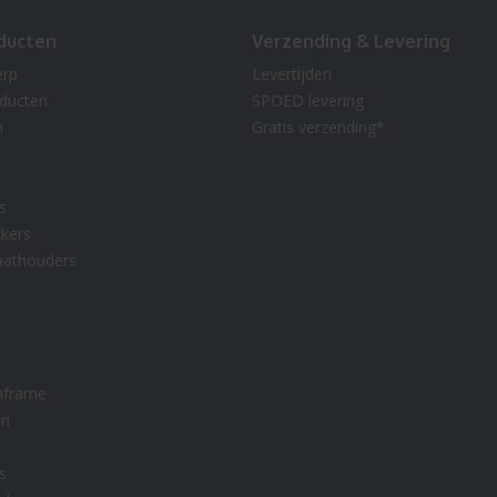
ducten
Verzending & Levering
erp
Levertijden
oducten
SPOED levering
n
Gratis verzending*
s
kers
aathouders
nframe
en
s