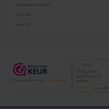
Beschikbare formaten
Lees ook
Levertijd
Lucas
Keurig netjes
geleverd, prima
qualiteit
8224
klantbeoordelingen
02-08-202