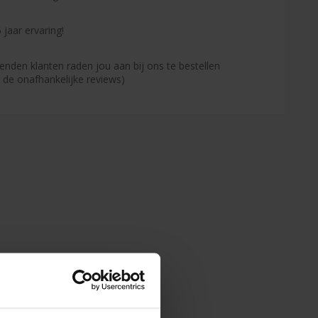
 jaar ervaring!
enden klanten raden jou aan bij ons te bestellen
s de onafhankelijke reviews)