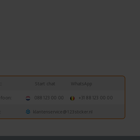
Start chat
WhatsApp
:
efoon:
088 123 00 00
+31 88 123 00 00
klantenservice@123sticker.nl
: