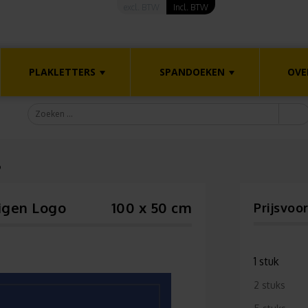
excl. BTW
Incl. BTW
PLAKLETTERS
SPANDOEKEN
OVE
o
igen Logo
100 x 50 cm
Prijsvoo
1 stuk
2 stuks