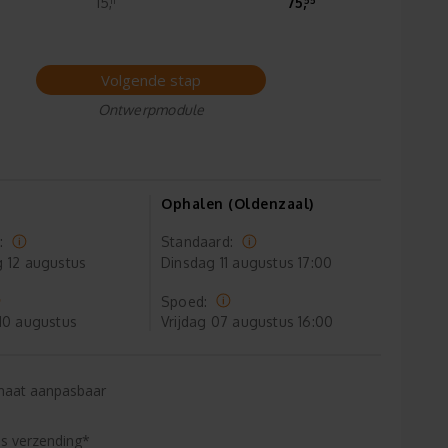
15,
75,
Volgende stap
Ontwerpmodule
Ophalen (Oldenzaal)
:
Standaard:
g
12 augustus
Dinsdag
11 augustus 17:00
Spoed:
10 augustus
Vrijdag
07 augustus 16:00
maat aanpasbaar
is verzending*