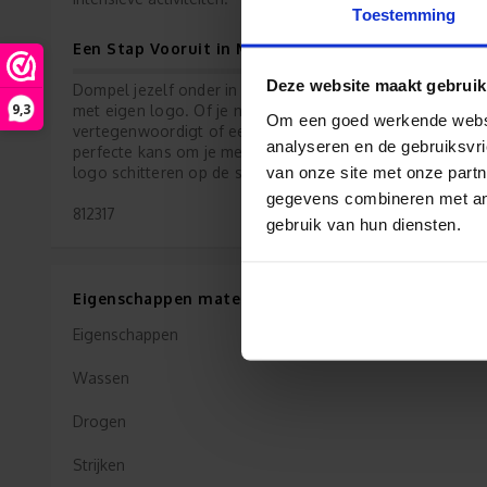
Toestemming
Een Stap Vooruit in Merkbeleving
Deze website maakt gebruik
Dompel jezelf onder in de wereld van merkpromotie met
9,3
met eigen logo. Of je nu een kleine ondernemer bent di
Om een goed werkende websit
vertegenwoordigt of een groot bedrijf dat wereldwijd op
analyseren en de gebruiksvri
perfecte kans om je merk naar nieuwe hoogten te tillen
van onze site met onze partn
logo schitteren op de sportvelden en fitnessruimtes over
gegevens combineren met ande
812317
gebruik van hun diensten.
Eigenschappen materiaal Handdoek
Eigenschappen
Wassen
Drogen
Strijken