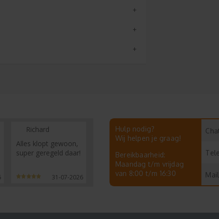
Richard
Hulp nodig?
Chat
Wij helpen je graag!
Alles klopt gewoon,
super geregeld daar!
Tel
Bereikbaarheid:
Maandag t/m vrijdag
van 8:00 t/m 16:30
Mail
6
31-07-2026