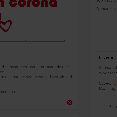
300 x 105 cm
Formaten ku
Levering
grijke medemens een hart onder de riem
Standaard
eel.
Woensda
 in een andere sector werkt. Bijvoorbeeld
Spoed:
Maandag
eden bent.
For