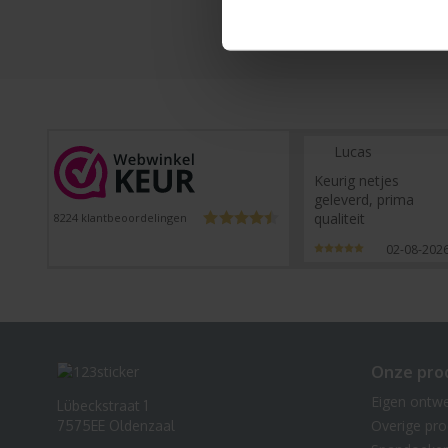
Lucas
Keurig netjes
geleverd, prima
qualiteit
8224
klantbeoordelingen
02-08-202
Onze pro
Eigen ontw
Lübeckstraat 1
Overige pr
7575EE Oldenzaal