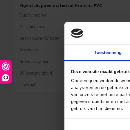
Eigenschappen materiaal Frontlit PVC
Eigenschappen
Geschikt voor
Beschikbare formaten
Afwerking
Toestemming
Brandveiligheid
Deze website maakt gebruik
UV bestendigheid
9,3
Om een goed werkende websit
Levertijd
analyseren en de gebruiksvri
van onze site met onze partn
gegevens combineren met ande
gebruik van hun diensten.