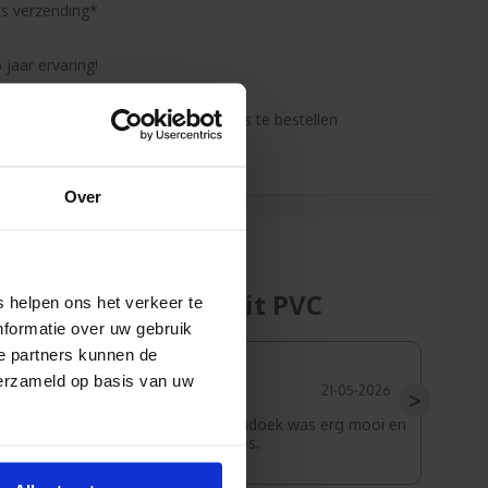
is verzending*
 jaar ervaring!
enden klanten raden jou aan bij ons te bestellen
s de onafhankelijke reviews)
Over
Frontlit PVC
 helpen ons het verkeer te
nformatie over uw gebruik
e partners kunnen de
Raisa
verzameld op basis van uw
27-05-2026
21-05-2026
>
fbeeldingen
Het spandoek was erg mooi en
erg netjes.