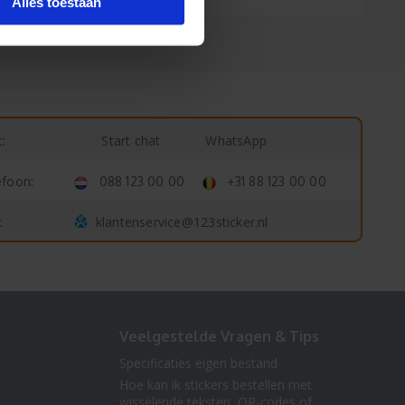
Alles toestaan
Start chat
WhatsApp
:
efoon:
088 123 00 00
+31 88 123 00 00
klantenservice@123sticker.nl
:
Veelgestelde Vragen & Tips
Specificaties eigen bestand
Hoe kan ik stickers bestellen met
wisselende teksten, QR-codes of