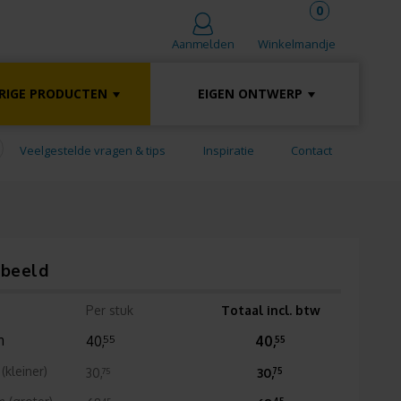
0
Winkelmandje
Aanmelden
RIGE PRODUCTEN
EIGEN ONTWERP
Veelgestelde vragen & tips
Inspiratie
Contact
rbeeld
Per stuk
Totaal incl. btw
m
40,
40,
55
55
(kleiner)
30,
30,
75
75
45
45