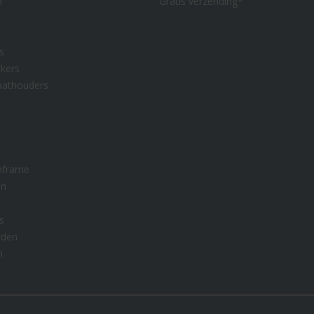
n
Gratis verzending*
s
kers
aathouders
nframe
en
s
rden
n