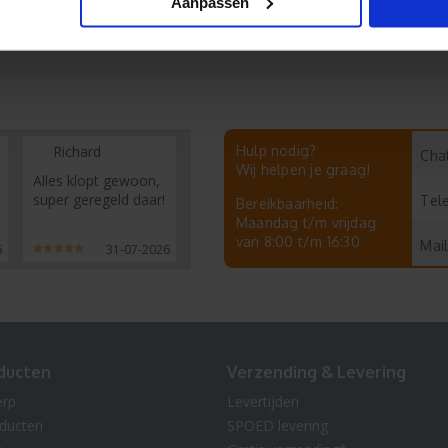
Aanpassen
Richard
Hulp nodig?
Chat
Wij helpen je graag!
Alles klopt gewoon,
super geregeld daar!
Tel
Bereikbaarheid:
Maandag t/m vrijdag
van 8:00 t/m 16:30
Mail
6
31-07-2026
ducten
Verzending & Levering
erp
Levertijden
oducten
SPOED levering