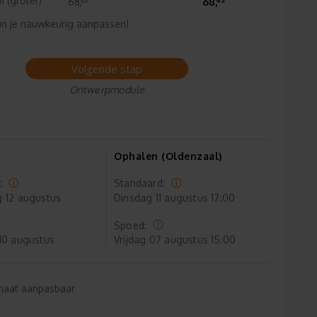
 (groter)
68,
68,
n je nauwkeurig aanpassen!
Volgende stap
Ontwerpmodule
Ophalen (Oldenzaal)
:
Standaard:
g
12 augustus
Dinsdag
11 augustus 17:00
Spoed:
10 augustus
Vrijdag
07 augustus 15:00
maat aanpasbaar