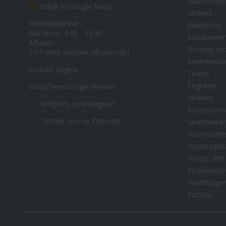
Spandoeke
Bekijk in Google Maps
Stickers
Bereikbaarheid:
Plakletters
Ma t/m vr: 8:00 - 16:30
Autobanner
Afhalen:
Doming stic
24/7 (met speciale afhaalcode)
Kentekenpl
Contact pagina
Textiel
Tegeltjes
Schrijf een Google-Review
Mokken
Volg ons op instagram
Accessoires
Ontdek ons op Pinterest
Spandoeke
Naambord
Stoeptegels
Oranje shirt
Reclamebo
Naafdoppe
Puzzels