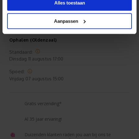
Alles toestaan
Spoed:
Maandag
10 augustus
Aanpassen
Ophalen (Oldenzaal)
Standaard:
Dinsdag
11 augustus 17:00
Spoed:
Vrijdag
07 augustus 15:00
Gratis verzending*
Al 35 jaar ervaring!
Duizenden klanten raden jou aan bij ons te