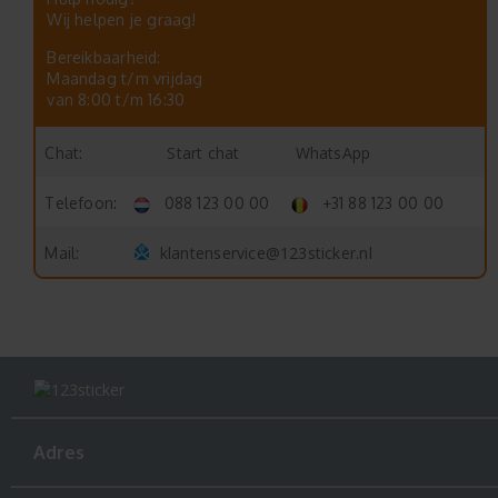
Wij helpen je graag!
Bereikbaarheid:
Maandag t/m vrijdag
van 8:00 t/m 16:30
Start chat
WhatsApp
Chat:
Telefoon:
088 123 00 00
+31 88 123 00 00
klantenservice@123sticker.nl
Mail:
Adres