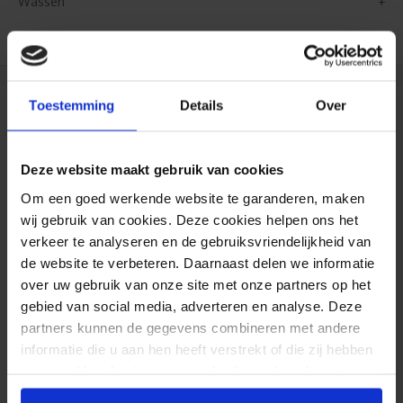
Wassen
Levertijd
Toestemming
Details
Over
33.95 per 1 stuk
Deze website maakt gebruik van cookies
incl. btw
Om een goed werkende website te garanderen, maken
wij gebruik van cookies. Deze cookies helpen ons het
Volgende stap
verkeer te analyseren en de gebruiksvriendelijkheid van
Ontwerpmodule
de website te verbeteren. Daarnaast delen we informatie
over uw gebruik van onze site met onze partners op het
gebied van social media, adverteren en analyse. Deze
partners kunnen de gegevens combineren met andere
Levering
informatie die u aan hen heeft verstrekt of die zij hebben
verzameld op basis van uw gebruik van hun diensten.
Standaard:
Woensdag
12 augustus