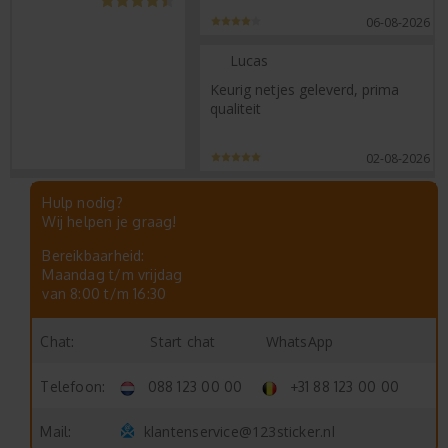
06-08-2026
Lucas
Keurig netjes geleverd, prima
qualiteit
02-08-2026
Hulp nodig?
Wij helpen je graag!
Bereikbaarheid:
Maandag t/m vrijdag
van 8:00 t/m 16:30
Start chat
WhatsApp
Chat:
Telefoon:
088 123 00 00
+31 88 123 00 00
klantenservice@123sticker.nl
Mail: