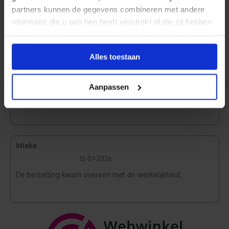
partners kunnen de gegevens combineren met andere
informatie die u aan hen heeft verstrekt of die zij hebben
Normaal Wit
verzameld op basis van uw gebruik van hun diensten.
Alles toestaan
Jan
31-07-2026
<
>
Aanpassen
Zeer goede kwaliteit en snelle levering.
Mieke
12-07-2026
De bestelling kwam overeen met de werkelijkheid.