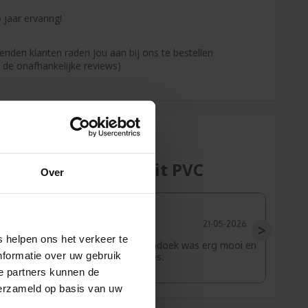
 jaar ervaring!
enden klanten raden jou aan bij ons te bestellen
s de onafhankelijke reviews)
Frontlit PVC
Over
Raisa
27-05-2026
21-05-2026
>
 helpen ons het verkeer te
fbeeldingen
Het spandoek was erg mooi en
nformatie over uw gebruik
erg netjes.
e partners kunnen de
verzameld op basis van uw