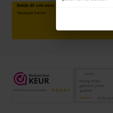
Bekijk dit ook eens:
Nieuwjaar banner
Lucas
Keurig netjes
geleverd, prima
qualiteit
8224
klantbeoordelingen
02-08-202