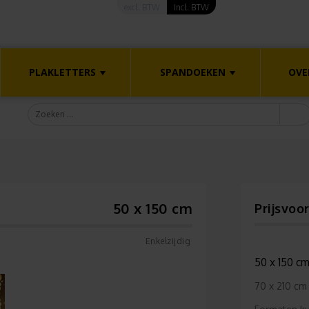
excl. BTW
Incl. BTW
PLAKLETTERS
SPANDOEKEN
OVE
50 x 150 cm
Prijsvoo
Enkelzijdig
50 x 150 c
70 x 210 cm 