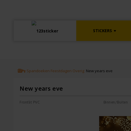
STICKERS
Spandoeken
Feestdagen
Overig
New years eve
New years eve
Frontlit PVC
Binnen/Buiten