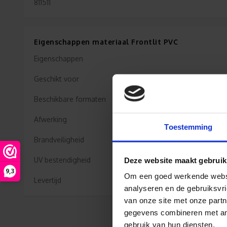
811511
Eigenschappen materiaal Frontlit PVC
Eigenschappen
Geschikt voor
Beschikbare formaten
Afwerking
Toestemming
Brandveiligheid
UV bestendigheid
Deze website maakt gebruik
9,3
Om een goed werkende websit
Levertijd
analyseren en de gebruiksvri
van onze site met onze partn
gegevens combineren met ande
gebruik van hun diensten.