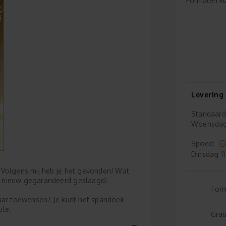
Formaten ku
Levering
Standaard
Woensda
Spoed:
Dinsdag
11
 Volgens mij heb je het gevonden! Wat
n nieuw gegarandeerd geslaagd!
For
jaar toewensen? Je kunt het spandoek
ule.
Grat