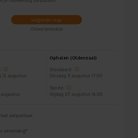
n je nauwkeurig aanpassen!
Volgende stap
Ontwerpmodule
Ophalen (Oldenzaal)
:
Standaard:
g
12 augustus
Dinsdag
11 augustus 17:00
Spoed:
 augustus
Vrijdag
07 augustus 16:00
maat aanpasbaar
is verzending*