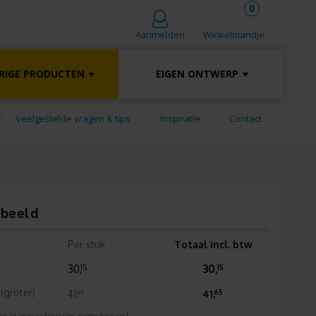
0
Winkelmandje
Aanmelden
RIGE PRODUCTEN
EIGEN ONTWERP
Veelgestelde vragen & tips
Inspiratie
Contact
rbeeld
Per stuk
Totaal incl. btw
m
30,
30,
15
15
(groter)
41,
41,
65
65