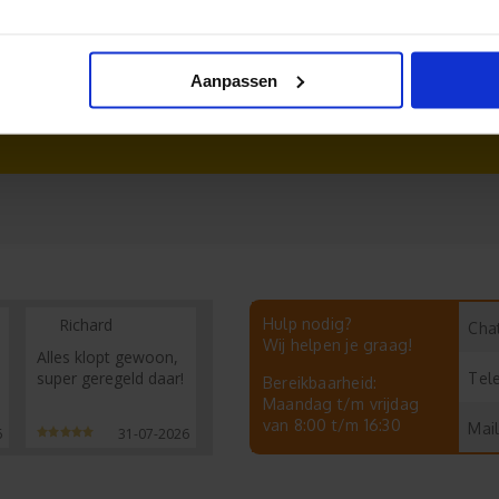
Aanpassen
Richard
Hulp nodig?
Chat
Wij helpen je graag!
Alles klopt gewoon,
super geregeld daar!
Tel
Bereikbaarheid:
Maandag t/m vrijdag
van 8:00 t/m 16:30
Mail
6
31-07-2026