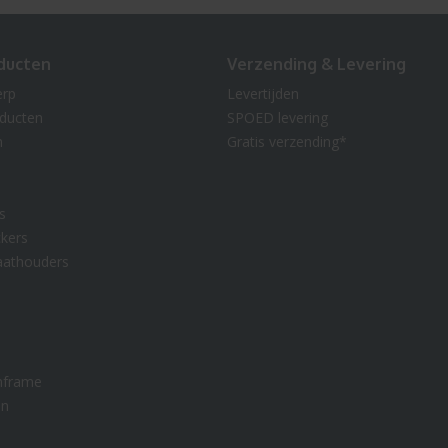
ducten
Verzending & Levering
erp
Levertijden
oducten
SPOED levering
n
Gratis verzending*
s
kers
aathouders
nframe
en