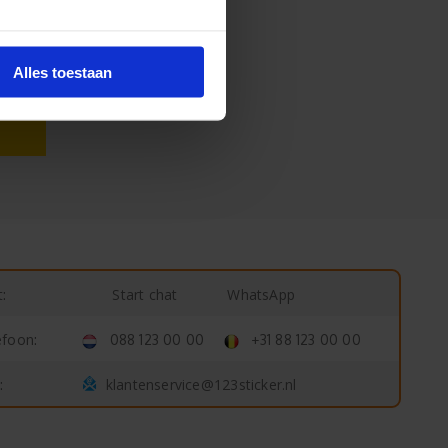
Alles toestaan
Start chat
WhatsApp
:
efoon:
088 123 00 00
+31 88 123 00 00
klantenservice@123sticker.nl
: