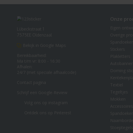
Onze pro
Eigen ontw
Lübeckstraat 1
Overige pr
7575EE Oldenzaal
Spandoeke
Bekijk in Google Maps
Stickers
Bereikbaarheid:
Plakletters
Ma t/m vr: 8:00 - 16:30
Autobanner
Afhalen:
Doming stic
24/7 (met speciale afhaalcode)
Kentekenpl
Contact pagina
Textiel
Tegeltjes
Schrijf een Google-Review
Mokken
Volg ons op instagram
Accessoires
Ontdek ons op Pinterest
Spandoeke
Naambord
Stoeptegels