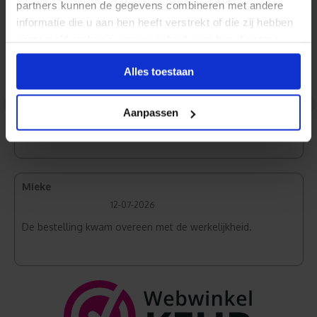
partners kunnen de gegevens combineren met andere
Normaal Wit
informatie die u aan hen heeft verstrekt of die zij hebben
verzameld op basis van uw gebruik van hun diensten.
Alles toestaan
Jan
31-07-2026
<
>
Aanpassen
Zeer goede kwaliteit en snelle levering.
Mieke
12-07-2026
De bestelling kwam overeen met de werkelijkheid.