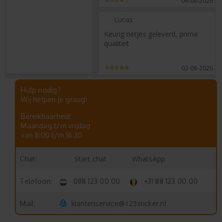
06-08-2026
Lucas
Keurig netjes geleverd, prima
qualiteit
02-08-2026
Hulp nodig?
Wij helpen je graag!
Bereikbaarheid:
Maandag t/m vrijdag
van 8:00 t/m 16:30
Start chat
WhatsApp
Chat:
Telefoon:
088 123 00 00
+31 88 123 00 00
klantenservice@123sticker.nl
Mail: