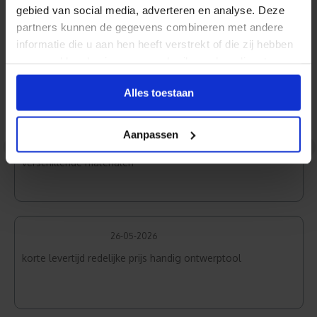
Reviews
gebied van social media, adverteren en analyse. Deze
partners kunnen de gegevens combineren met andere
informatie die u aan hen heeft verstrekt of die zij hebben
verzameld op basis van uw gebruik van hun diensten.
Budget Wit
Alles toestaan
02-06-2026
Aanpassen
<
>
Top product, ziet er profesioneel uit, toegepast op
verschillende materialen
26-05-2026
korte levertijd redelijke prijs handig ontwerptool