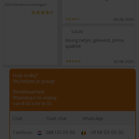
8225
klantbeoordelingen
06-08-2026
Lucas
Keurig netjes geleverd, prima
qualiteit
02-08-2026
Hulp nodig?
Wij helpen je graag!
Bereikbaarheid:
Maandag t/m vrijdag
van 8:00 t/m 16:30
Start chat
WhatsApp
Chat:
Telefoon:
088 123 00 00
+31 88 123 00 00