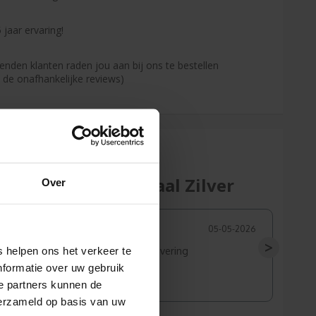
 jaar ervaring!
enden klanten raden jou aan bij ons te bestellen
s de onafhankelijke reviews)
Normaal Zilver
Over
05-05-2026
30-06-2026
>
 helpen ons het verkeer te
Snelle levering
 afgewerkt, zoals
nformatie over uw gebruik
e partners kunnen de
verzameld op basis van uw