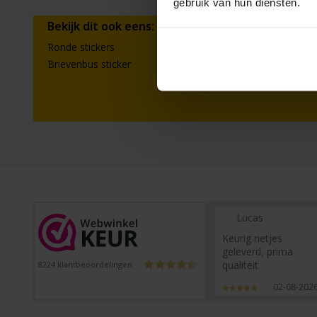
gebruik van hun diensten.
Bekijk dit ook eens:
Ronde stickers
Ronde stickers m
Brievenbus sticker
Lucas
Keurig netjes
geleverd, prima
qualiteit
8224
klantbeoordelingen
02-08-202