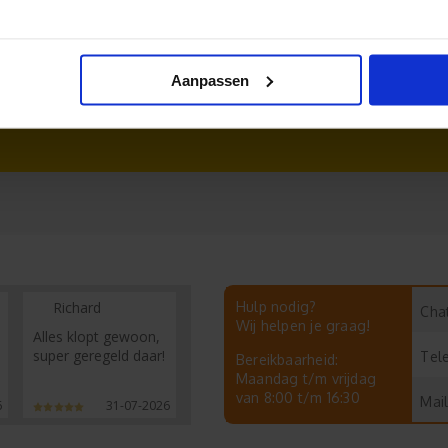
aken
Ronde stickers drukken
Aanpassen
Richard
Hulp nodig?
Chat
Wij helpen je graag!
Alles klopt gewoon,
super geregeld daar!
Tel
Bereikbaarheid:
Maandag t/m vrijdag
van 8:00 t/m 16:30
Mail
6
31-07-2026