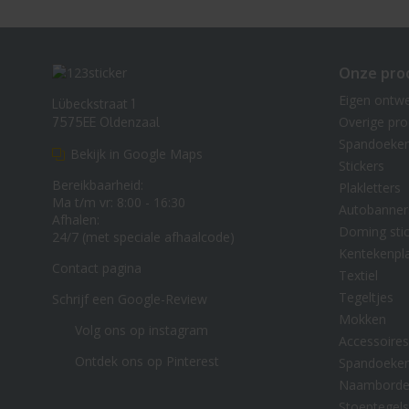
Onze pro
Eigen ontw
Lübeckstraat 1
Overige pr
7575EE Oldenzaal
Spandoeke
Bekijk in Google Maps
Stickers
Bereikbaarheid:
Plakletters
Ma t/m vr: 8:00 - 16:30
Autobanner
Afhalen:
Doming stic
24/7 (met speciale afhaalcode)
Kentekenpl
Contact pagina
Textiel
Tegeltjes
Schrijf een Google-Review
Mokken
Volg ons op instagram
Accessoires
Ontdek ons op Pinterest
Spandoeke
Naambord
Stoeptegels