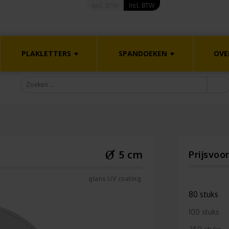
excl. BTW
Incl. BTW
PLAKLETTERS
SPANDOEKEN
OVE
5 cm
Prijsvoo
glans UV coating
80 stuks
100 stuks