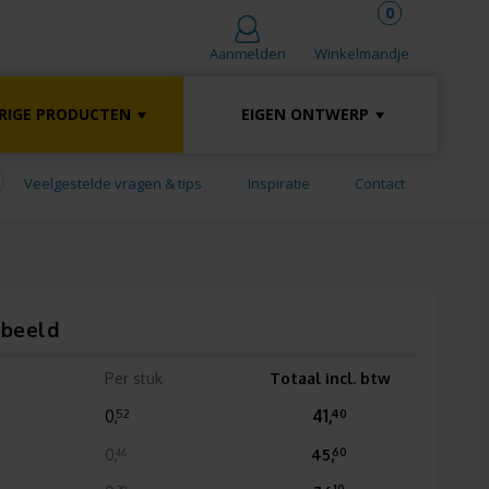
0
Winkelmandje
Aanmelden
RIGE PRODUCTEN
EIGEN ONTWERP
Veelgestelde vragen & tips
Inspiratie
Contact
rbeeld
Per stuk
Totaal incl. btw
0,
41,
52
40
0,
45,
46
60
30
10