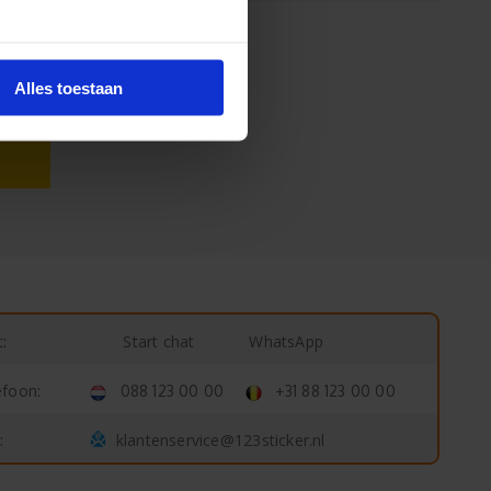
Alles toestaan
Start chat
WhatsApp
:
efoon:
088 123 00 00
+31 88 123 00 00
klantenservice@123sticker.nl
: