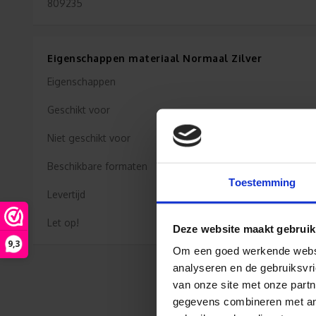
809235
Eigenschappen materiaal Normaal Zilver
Eigenschappen
Geschikt voor
Niet geschikt voor
Beschikbare formaten
Toestemming
Levertijd
Let op!
Deze website maakt gebruik
9,3
Om een goed werkende websit
analyseren en de gebruiksvri
van onze site met onze partn
gegevens combineren met ande