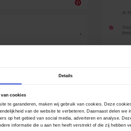
Al 35
Duiz
(lee
Reviews
Details
Peer
 van cookies
<
e te garanderen, maken wij gebruik van cookies. Deze cookies
Alles goed
endelijkheid van de website te verbeteren. Daarnaast delen we i
altijd!
ers op het gebied van social media, adverteren en analyse. Dez
re informatie die u aan hen heeft verstrekt of die zij hebben 