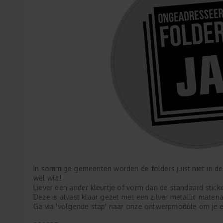
In sommige gemeenten worden de folders juist niet in de 
wel wilt!
Liever een ander kleurtje of vorm dan de standaard stick
Deze is alvast klaar gezet met een zilver metallic materia
Ga via 'volgende stap' naar onze ontwerpmodule om je e