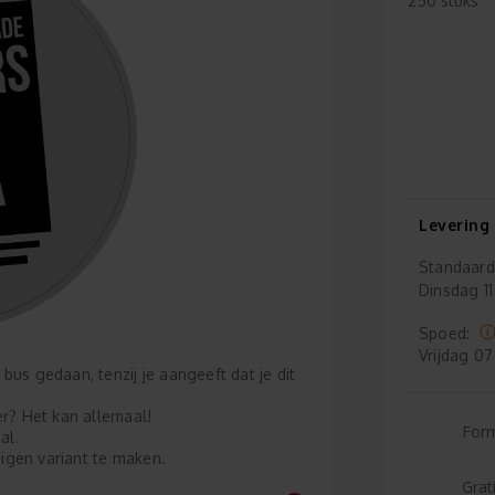
250 stuks
Levering
Standaard
Dinsdag
11
Spoed:
Vrijdag
07
bus gedaan, tenzij je aangeeft dat je dit
er? Het kan allemaal!
For
al.
igen variant te maken.
Grat