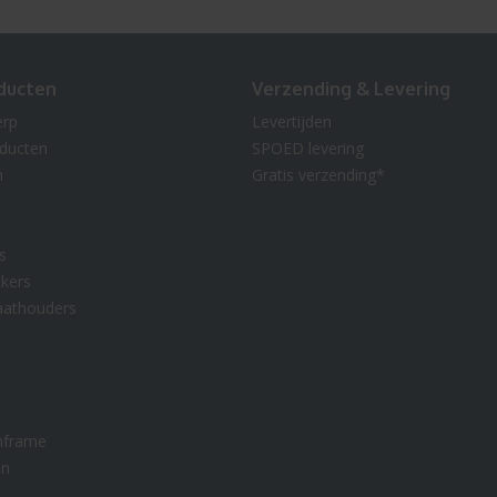
ducten
Verzending & Levering
erp
Levertijden
oducten
SPOED levering
n
Gratis verzending*
s
kers
aathouders
nframe
en