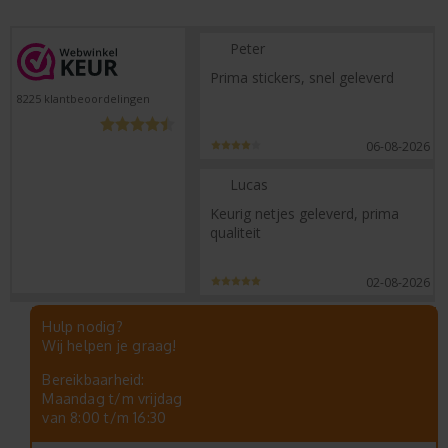
Peter
Prima stickers, snel geleverd
8225
klantbeoordelingen
06-08-2026
Lucas
Keurig netjes geleverd, prima
qualiteit
02-08-2026
Hulp nodig?
Wij helpen je graag!
Bereikbaarheid:
Maandag t/m vrijdag
van 8:00 t/m 16:30