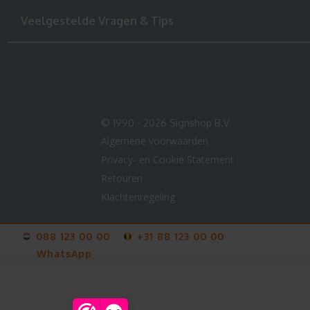
Veelgestelde Vragen & Tips
© 1990 - 2026 Signshop B.V.
Algemene voorwaarden
Privacy- en Cookie Statement
Retouren
Klachtenregeling
088 123 00 00
+31 88 123 00 00
WhatsApp
V-
card
info@123sticker.nl