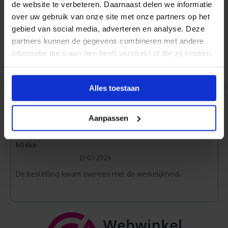
de website te verbeteren. Daarnaast delen we informatie
over uw gebruik van onze site met onze partners op het
Normaal Wit
gebied van social media, adverteren en analyse. Deze
partners kunnen de gegevens combineren met andere
informatie die u aan hen heeft verstrekt of die zij hebben
verzameld op basis van uw gebruik van hun diensten.
Jan
31-07-2026
<
>
Alles toestaan
Zeer goede kwaliteit en snelle levering.
Aanpassen
Mieke
12-07-2026
De bestelling kwam overeen met de werkelijkheid.