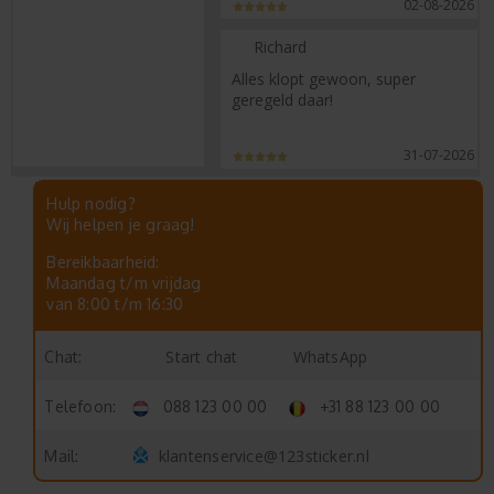
02-08-2026
Richard
Alles klopt gewoon, super
geregeld daar!
31-07-2026
Hulp nodig?
Wij helpen je graag!
Bereikbaarheid:
Maandag t/m vrijdag
van 8:00 t/m 16:30
Start chat
WhatsApp
Chat:
Telefoon:
088 123 00 00
+31 88 123 00 00
klantenservice@123sticker.nl
Mail: