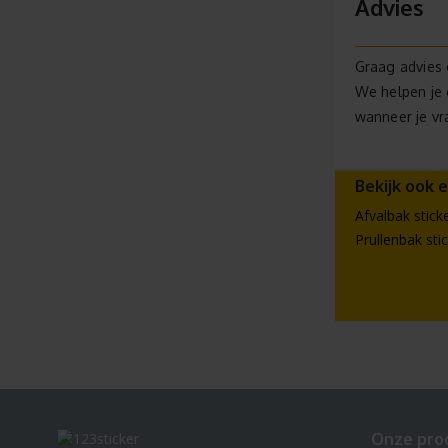
Advies
Graag advies 
We helpen je 
wanneer je vr
Bekijk ook e
Afvalbak stick
Prullenbak sti
Onze pro