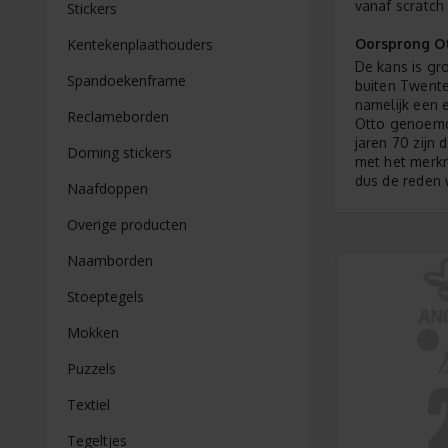
vanaf scratch
Stickers
Oorsprong Ot
Kentekenplaathouders
De kans is gr
Spandoekenframe
buiten Twente
namelijk een
Reclameborden
Otto genoemd?
jaren 70 zijn
Doming stickers
met het merkn
dus de reden
Naafdoppen
Overige producten
Naamborden
Stoeptegels
Mokken
Puzzels
Textiel
Tegeltjes