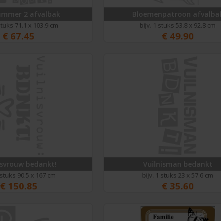
ummer 2 afvalbak
Bloemenpatroon afvalba
 stuks 71.1 x 103.9 cm
bijv. 1 stuks 53.8 x 92.8 cm
€
67.45
€
49.90
isvrouw bedankt!
Vuilnisman bedankt
1 stuks 90.5 x 167 cm
bijv. 1 stuks 23 x 57.6 cm
€
150.85
€
35.60