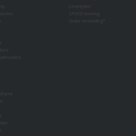
erp
Levertijden
oducten
SPOED levering
n
Gratis verzending*
s
kers
aathouders
nframe
en
s
rden
n