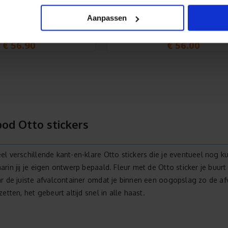
Aanpassen
ot trash afvalbak sticker
Kliko sticker Goedemorge
 1 stuks 55 x 70 cm
bijv. 1 stuks 53 x 70 cm
€
56.90
€
56.00
od Otto stickers
l verschillende kant-en-klare Otto stickers die je eventueel nog kun
in jij je eigen ontwerp bepaald. Fleur met de Otto sticker je buurt
r de juiste afvalcontainer omdat je binnen een oogopslag zo de afv
etten, het gebeurt altijd snel in alle haast.