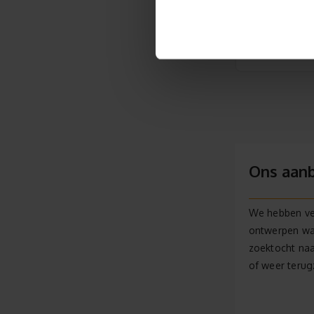
Spread love n
bijv.
Ons aanb
We hebben vee
ontwerpen waar
zoektocht naa
of weer terugz