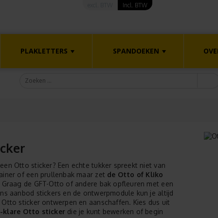
excl. BTW
Incl. BTW
PLAKLETTERS
SPANDOEKEN
OVE
icker
een Otto sticker? Een echte tukker spreekt niet van
ainer of een prullenbak maar zet
de Otto of Kliko
. Graag de GFT-Otto of andere bak opfleuren met een
ons aanbod stickers en de ontwerpmodule kun je altijd
 Otto sticker ontwerpen en aanschaffen. Kies dus uit
-klare Otto sticker
die je kunt bewerken of begin