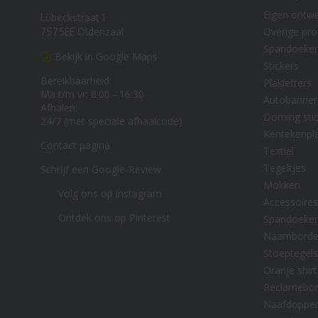
Eigen ontw
Lübeckstraat 1
Overige pr
7575EE Oldenzaal
Spandoeke
Bekijk in Google Maps
Stickers
Bereikbaarheid:
Plakletters
Ma t/m vr: 8:00 - 16:30
Autobanner
Afhalen:
Doming stic
24/7 (met speciale afhaalcode)
Kentekenpl
Contact pagina
Textiel
Tegeltjes
Schrijf een Google-Review
Mokken
Volg ons op instagram
Accessoires
Ontdek ons op Pinterest
Spandoeke
Naambord
Stoeptegels
Oranje shirt
Reclamebo
Naafdoppe