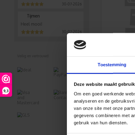
30-07-2026
Tijmen
Heel mooi!
30-07-2026
Veilig en vertrouwd:
W
bijv. 1
Toestemming
Deze website maakt gebruik
9,3
Om een goed werkende websit
analyseren en de gebruiksvri
van onze site met onze partn
gegevens combineren met ande
gebruik van hun diensten.