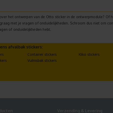
over het ontwerpen van de Otto sticker in de ontwerpmodule? Of h
graag met je vragen of onduidelijkheden. Schroom dus niet om co
agen of onduidelijkheden hebt.
ens afvalbak stickers:
ers
Container stickers
Kliko stickers
ckers
Vuilnisbak stickers
ducten
Verzending & Levering