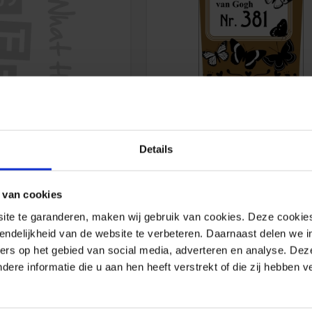
hat the GFT!
Otto Afvalbak sticker vlind
 stuks 25.4 x 35.5 cm
bijv. 1 stuks 53 x 70 cm
Details
€
26.25
€
56.00
 van cookies
e te garanderen, maken wij gebruik van cookies. Deze cookies
endelijkheid van de website te verbeteren. Daarnaast delen we i
ers op het gebied van social media, adverteren en analyse. Dez
re informatie die u aan hen heeft verstrekt of die zij hebben 