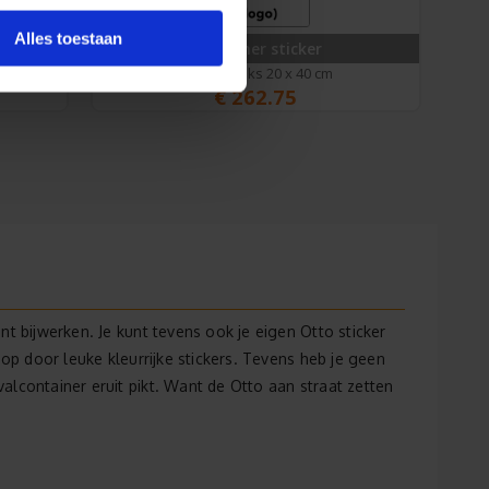
Alles toestaan
n
Container sticker
bijv. 50 stuks 20 x 40 cm
€
262.75
t bijwerken. Je kunt tevens ook je eigen Otto sticker
 op door leuke kleurrijke stickers. Tevens heb je geen
alcontainer eruit pikt. Want de Otto aan straat zetten