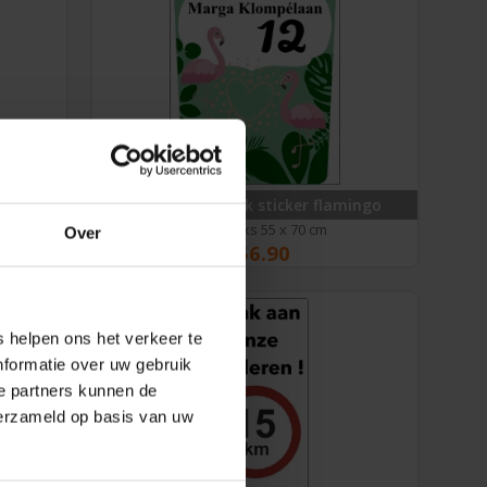
ers
Groene Afvalbak sticker flamingo
bijv. 1 stuks 55 x 70 cm
Over
€
56.90
 helpen ons het verkeer te
nformatie over uw gebruik
e partners kunnen de
verzameld op basis van uw