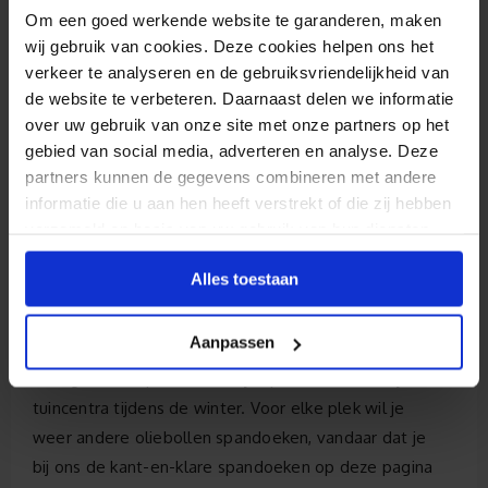
bijv. 1 stuks 150 x 100 cm
Om een goed werkende website te garanderen, maken
€
42.15
wij gebruik van cookies. Deze cookies helpen ons het
verkeer te analyseren en de gebruiksvriendelijkheid van
de website te verbeteren. Daarnaast delen we informatie
over uw gebruik van onze site met onze partners op het
gebied van social media, adverteren en analyse. Deze
partners kunnen de gegevens combineren met andere
informatie die u aan hen heeft verstrekt of die zij hebben
Oliebollen spandoeken ontwerpen
verzameld op basis van uw gebruik van hun diensten.
op maat
Alles toestaan
Niet alleen tijdens oud & nieuw worden veel
Aanpassen
oliebollen verkocht. Steeds meer oliebolkramen
vestigen zich op markten, bij supermarkten of bij
tuincentra tijdens de winter. Voor elke plek wil je
weer andere oliebollen spandoeken, vandaar dat je
bij ons de kant-en-klare spandoeken op deze pagina