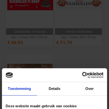
Oliebollen te koop!
Verse oliebollen
bijv. 1 stuks 300 x 100 cm
bijv. 1 stuks 300 x 70 cm
€
66.05
€
51.70
Toestemming
Details
Over
Deze website maakt gebruik van cookies
Elke dag vers gebakken oliebollen