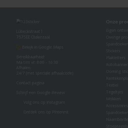
Onze pro
Eigen ontw
Lübeckstraat 1
Overige pr
7575EE Oldenzaal
Spandoeke
Bekijk in Google Maps
Stickers
Bereikbaarheid:
Plakletters
Ma t/m vr: 8:00 - 16:30
Autobanner
Afhalen:
Doming stic
24/7 (met speciale afhaalcode)
Kentekenpl
Contact pagina
Textiel
Tegeltjes
Schrijf een Google-Review
Mokken
Volg ons op instagram
Accessoires
Ontdek ons op Pinterest
Spandoeke
Naambord
Stoeptegels