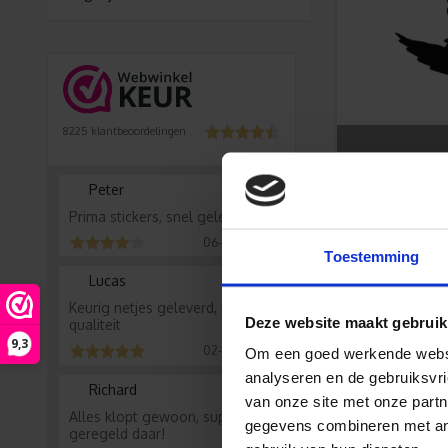
8225
klantbeoordelingen
bijv. 
Peter
Prima stickers, snel geleverd
06-08-2026
Toestemming
Lucas
Keurig netjes geleverd, prima
Deze website maakt gebruik
qualiteit
Meer inf
9,3
02-08-2026
Om een goed werkende websit
analyseren en de gebruiksvri
Richard
Wil je graag 
van onze site met onze partn
Alles klopt gewoon, super
vragen of ne
gegevens combineren met ande
geregeld daar!