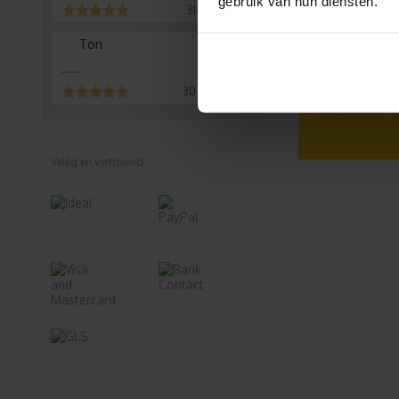
gebruik van hun diensten.
31-07-2026
Bekijk ook 
Ton
Instagram stic
.....
Raamfolie me
30-07-2026
Raamsticker 
Veilig en vertrouwd: