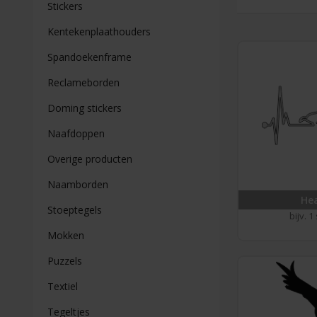
Stickers
Kentekenplaathouders
Spandoekenframe
Reclameborden
Doming stickers
Naafdoppen
Overige producten
Naamborden
Hea
Stoeptegels
bijv. 1
Mokken
Puzzels
Textiel
Tegeltjes