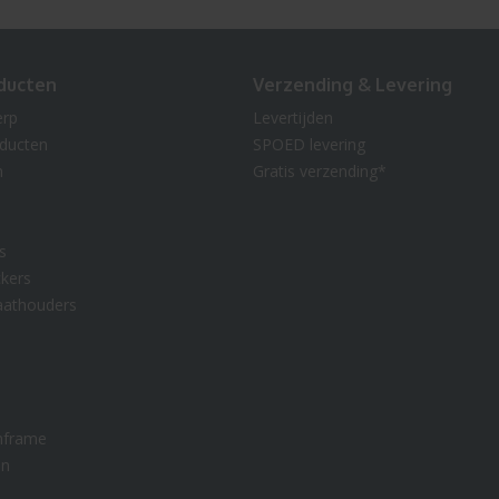
ducten
Verzending & Levering
erp
Levertijden
oducten
SPOED levering
n
Gratis verzending*
s
kers
aathouders
nframe
en