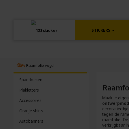
STICKERS
Raamfolie vogel
Spandoeken
Raamfo
Plakletters
Maak je eigen
Accessoires
ontwerpmod
decoratieobje
Oranje shirts
tegen de rame
raamfolie. De
Autobanners
verkrijgbaar i