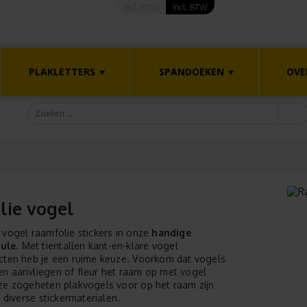
excl. BTW
Incl. BTW
PLAKLETTERS
SPANDOEKEN
OVE
lie vogel
 vogel raamfolie stickers in onze
handige
ule
. Met tientallen kant-en-klare vogel
cten heb je een ruime keuze. Voorkom dat vogels
n aanvliegen of fleur het raam op met vogel
ze zogeheten plakvogels voor op het raam zijn
n diverse stickermaterialen.