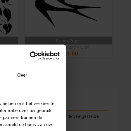
Raam Vogel
bijv. 1 stuks 23.7 x 15 cm
€
21.00
Over
 helpen ons het verkeer te
nformatie over uw gebruik
t raam? Bekijk onze antwoorden op de veelgestelde
e partners kunnen de
verzameld op basis van uw