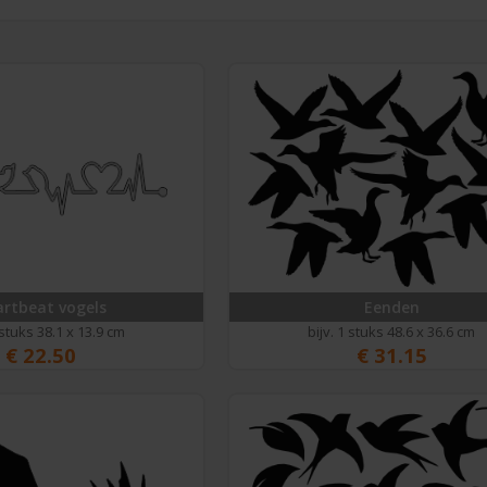
rtbeat vogels
Eenden
 stuks 38.1 x 13.9 cm
bijv. 1 stuks 48.6 x 36.6 cm
€
22.50
€
31.15