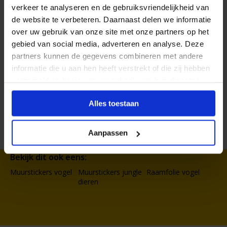
verkeer te analyseren en de gebruiksvriendelijkheid van
de website te verbeteren. Daarnaast delen we informatie
over uw gebruik van onze site met onze partners op het
Formaat aanpasbaar
gebied van social media, adverteren en analyse. Deze
partners kunnen de gegevens combineren met andere
Gratis verzending*
informatie die u aan hen heeft verstrekt of die zij hebben
verzameld op basis van uw gebruik van hun diensten.
Al 35 jaar ervaring!
Alles toestaan
Duizenden klanten raden jou aan bij ons te
bestellen (lees de onafhankelijke reviews)
Aanpassen
Bekijk dit ook eens:
Muurstickers vogel
Muurstickers jungle
Raamfolie vogel
dieren