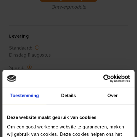
Ontwerpmodule
Levering
Standaard:
Dinsdag
11 augustus
Spoed:
Dinsdag
11 augustus
Toestemming
Details
Over
Ophalen (Oldenzaal)
Standaard:
Maandag
10 augustus 17:00
Deze website maakt gebruik van cookies
Om een goed werkende website te garanderen, maken
Spoed:
wij gebruik van cookies. Deze cookies helpen ons het
Maandag
10 augustus 15:00