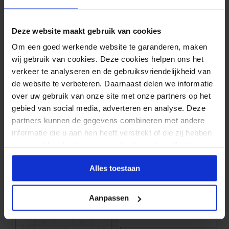
bijv. 1 stuks 120 x 67.5 cm
bijv. 1 stuks 90 x 60 cm
€
67.20
€
59.55
Deze website maakt gebruik van cookies
Om een goed werkende website te garanderen, maken
wij gebruik van cookies. Deze cookies helpen ons het
verkeer te analyseren en de gebruiksvriendelijkheid van
de website te verbeteren. Daarnaast delen we informatie
over uw gebruik van onze site met onze partners op het
gebied van social media, adverteren en analyse. Deze
partners kunnen de gegevens combineren met andere
informatie die u aan hen heeft verstrekt of die zij hebben
verzameld op basis van uw gebruik van hun diensten.
puzzel 2x2 vierkant
puzzel 3x3 16:9
bijv. 1 stuks 100 x 100 cm
bijv. 1 stuks 120 x 67.5 cm
Alles toestaan
€
70.15
€
66.15
Aanpassen