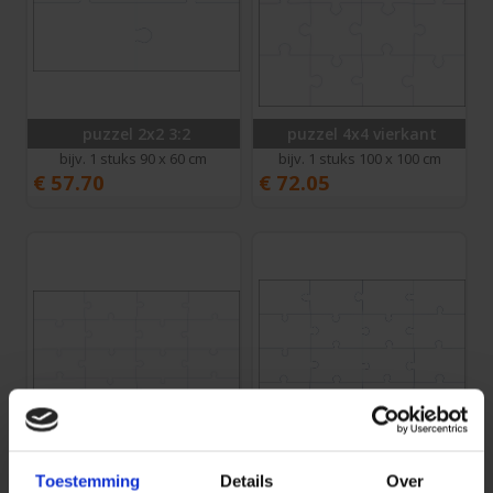
puzzel 2x2 3:2
puzzel 4x4 vierkant
bijv. 1 stuks 90 x 60 cm
bijv. 1 stuks 100 x 100 cm
€
57.70
€
72.05
puzzel 4x4 16:9
puzzel 4x4 3:2
Toestemming
Details
Over