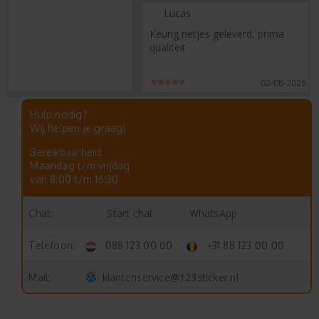
Lucas
Keurig netjes geleverd, prima
qualiteit
02-08-2026
Hulp nodig?
Wij helpen je graag!
Bereikbaarheid:
Maandag t/m vrijdag
van 8:00 t/m 16:30
Start chat
WhatsApp
Chat:
Telefoon:
088 123 00 00
+31 88 123 00 00
klantenservice@123sticker.nl
Mail: