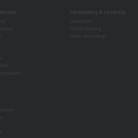
ducten
Verzending & Levering
erp
Levertijden
oducten
SPOED levering
n
Gratis verzending*
s
kers
aathouders
nframe
en
s