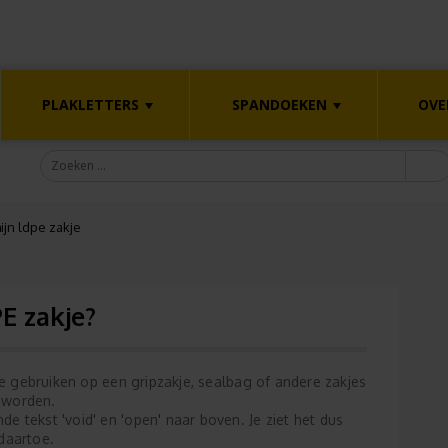
PLAKLETTERS
SPANDOEKEN
OVE
ijn ldpe zakje
E zakje?
 te gebruiken op een gripzakje, sealbag of andere zakjes
 worden.
e tekst 'void' en 'open' naar boven. Je ziet het dus
daartoe.