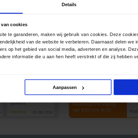
Details
 van cookies
e te garanderen, maken wij gebruik van cookies. Deze cookies
endelijkheid van de website te verbeteren. Daarnaast delen we i
ers op het gebied van social media, adverteren en analyse. Dez
re informatie die u aan hen heeft verstrekt of die zij hebben 
Lucas
Hulp nodig?
Chat
Aanpassen
Wij helpen je graag!
Keurig netjes
geleverd, prima
Tel
Bereikbaarheid:
qualiteit
Maandag t/m vrijdag
van 8:00 t/m 16:30
Mail
6
02-08-2026