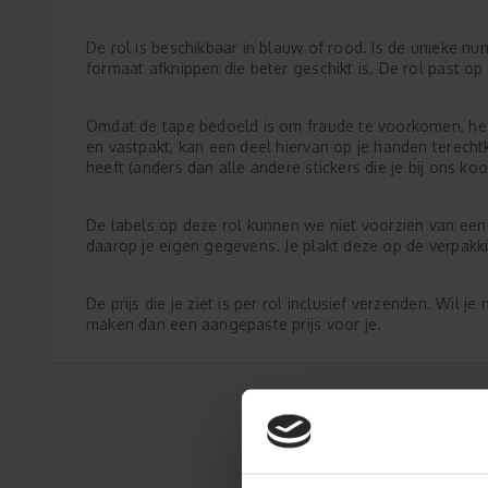
De rol is beschikbaar in blauw of rood.
Is de unieke num
formaat afknippen die beter geschikt is. De rol past op
Omdat de tape bedoeld is om fraude te voorkomen, hec
en vastpakt, kan een deel hiervan op je handen terecht
heeft (anders dan alle andere stickers die je bij ons ko
De labels op deze rol kunnen we niet voorzien van een 
daarop je eigen gegevens. Je plakt deze op de verpakkin
De prijs die je ziet is per rol inclusief verzenden. Wil
maken dan een aangepaste prijs voor je.