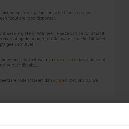
mering niet nodig, dan kun je de labels op een
 een reguliere tape-dispenser.
ht deze erg sterk. Wanneer je deze van de rol afhaalt
komen of op de houder of tafel waar je werkt. Dit label
opt) geen schutvel.
extra sticker
eigen print. Je kunt wel een
bestellen met
g of over dit label.
contact
 je meerdere rollen? Neem dan
met ons op, we