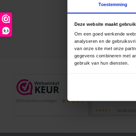
Toestemming
Deze website maakt gebruik
9,3
Om een goed werkende websit
analyseren en de gebruiksvri
van onze site met onze partn
gegevens combineren met ande
gebruik van hun diensten.
Peter
Prima stickers, snel
geleverd
8225
klantbeoordelingen
06-08-202