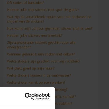
QR-codes of barcodes?
Hebben jullie ook stickers met spot UV glans?
Wat zijn de verschillende opties voor het stickervel en
snijden van de stickers?
Hoe komt mijn contour gesneden sticker eruit te zien?
Hebben jullie stickers een breekslit?
Zijn transparante stickers geschikt voor alle
ondergronden?
Wanneer gebruik ik een sticker met dekwit?
Welke stickers zijn geschikt voor mijn lichtbak?
Wat plakt goed op mijn muur?
Welke stickers kunnen in de vaatwasser?
Welke sticker kan ik op eten plakken?
Welke sticker plakt op vloerbedekking?
Een sticker op een veiligheidshelm, kan dat?
Kan ik stickers op een spandoek plakken?