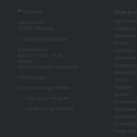
Onze pro
Eigen ontw
Lübeckstraat 1
Overige pr
7575EE Oldenzaal
Spandoeke
Bekijk in Google Maps
Stickers
Bereikbaarheid:
Plakletters
Ma t/m vr: 8:00 - 16:30
Autobanner
Afhalen:
Doming stic
24/7 (met speciale afhaalcode)
Kentekenpl
Contact pagina
Textiel
Tegeltjes
Schrijf een Google-Review
Mokken
Volg ons op instagram
Accessoires
Ontdek ons op Pinterest
Spandoeke
Naambord
Stoeptegels
Oranje shirt