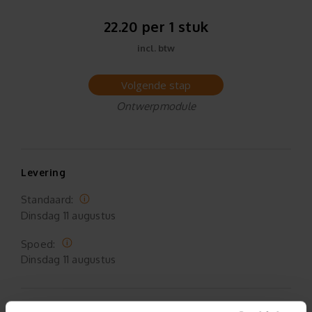
22.20 per 1 stuk
incl. btw
Volgende stap
Ontwerpmodule
Levering
Standaard:
Dinsdag
11 augustus
Spoed:
Dinsdag
11 augustus
Ophalen (Oldenzaal)