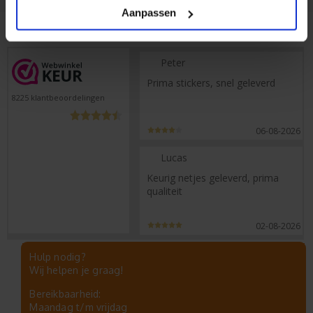
Aanpassen
Peter
Prima stickers, snel geleverd
8225
klantbeoordelingen
06-08-2026
Lucas
Keurig netjes geleverd, prima
qualiteit
02-08-2026
Hulp nodig?
Wij helpen je graag!
Bereikbaarheid:
Maandag t/m vrijdag