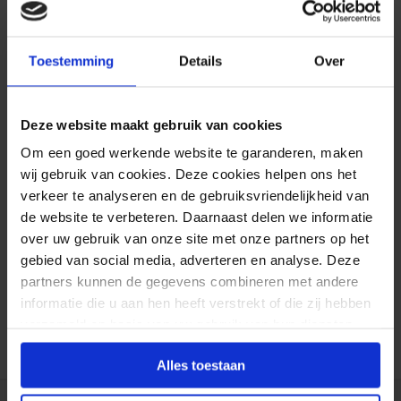
Standaard:
Maandag
10 augustus 17:00
Toestemming
Details
Over
Spoed:
Maandag
10 augustus 15:00
Deze website maakt gebruik van cookies
Om een goed werkende website te garanderen, maken
wij gebruik van cookies. Deze cookies helpen ons het
Formaat aanpasbaar
verkeer te analyseren en de gebruiksvriendelijkheid van
de website te verbeteren. Daarnaast delen we informatie
Gratis verzending*
over uw gebruik van onze site met onze partners op het
gebied van social media, adverteren en analyse. Deze
Al 35 jaar ervaring!
partners kunnen de gegevens combineren met andere
informatie die u aan hen heeft verstrekt of die zij hebben
Duizenden klanten raden jou aan bij ons te
verzameld op basis van uw gebruik van hun diensten.
bestellen (lees de onafhankelijke reviews)
Alles toestaan