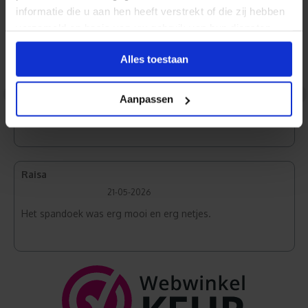
Frontlit PVC
informatie die u aan hen heeft verstrekt of die zij hebben
verzameld op basis van uw gebruik van hun diensten.
Alles toestaan
Maarten
27-05-2026
<
>
Aanpassen
Scherpe afbeeldingen
Raisa
21-05-2026
Het spandoek was erg mooi en erg netjes.