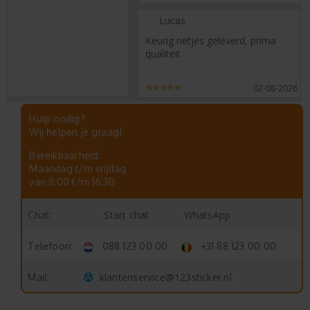
Lucas
Keurig netjes geleverd, prima
qualiteit
02-08-2026
Hulp nodig?
Wij helpen je graag!
Bereikbaarheid:
Maandag t/m vrijdag
van 8:00 t/m 16:30
Start chat
WhatsApp
Chat:
Telefoon:
088 123 00 00
+31 88 123 00 00
klantenservice@123sticker.nl
Mail: