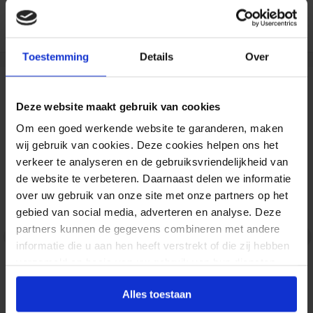
Duizenden klanten raden jou aan bij ons te
bestellen (lees de onafhankelijke reviews)
Toestemming
Details
Over
Reviews
Deze website maakt gebruik van cookies
Om een goed werkende website te garanderen, maken
wij gebruik van cookies. Deze cookies helpen ons het
Normaal Wit
verkeer te analyseren en de gebruiksvriendelijkheid van
de website te verbeteren. Daarnaast delen we informatie
over uw gebruik van onze site met onze partners op het
gebied van social media, adverteren en analyse. Deze
Jan
partners kunnen de gegevens combineren met andere
31-07-2026
<
>
informatie die u aan hen heeft verstrekt of die zij hebben
Zeer goede kwaliteit en snelle levering.
verzameld op basis van uw gebruik van hun diensten.
Alles toestaan