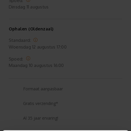
Spoed:
Dinsdag
11 augustus
Ophalen (Oldenzaal)
Standaard:
Woensdag
12 augustus 17:00
Spoed:
Maandag
10 augustus 16:00
Formaat aanpasbaar
Gratis verzending*
Al 35 jaar ervaring!