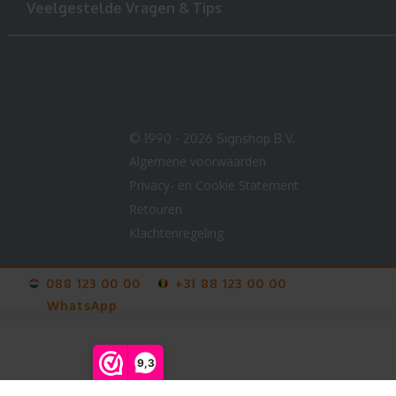
Veelgestelde Vragen & Tips
© 1990 - 2026 Signshop B.V.
Algemene voorwaarden
Privacy- en Cookie Statement
Retouren
Klachtenregeling
088 123 00 00
+31 88 123 00 00
WhatsApp
V-
card
9,3
info@123sticker.nl
We zijn