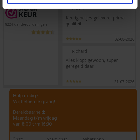
Lucas
Keurig netjes geleverd, prima
qualiteit
8224
klantbeoordelingen
02-08-2026
Richard
Alles klopt gewoon, super
geregeld daar!
31-07-2026
Hulp nodig?
Wij helpen je graag!
Bereikbaarheid:
Maandag t/m vrijdag
van 8:00 t/m 16:30
Start chat
WhatsApp
Chat: