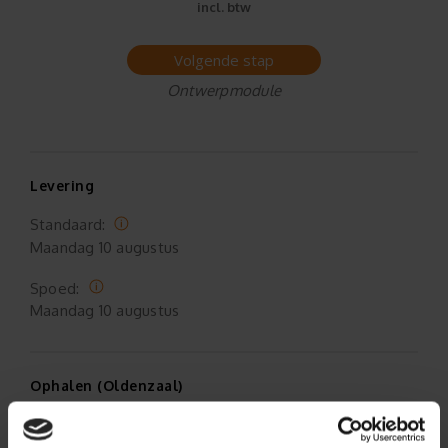
incl. btw
Volgende stap
Ontwerpmodule
Levering
Standaard:
Maandag
10 augustus
Spoed:
Maandag
10 augustus
Ophalen (Oldenzaal)
Standaard:
Vrijdag
07 augustus 17:00