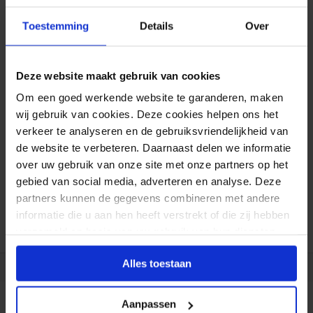
Toestemming
Details
Over
Spoed:
Vrijdag
07 augustus 15:00
Deze website maakt gebruik van cookies
Om een goed werkende website te garanderen, maken
Formaat aanpasbaar
wij gebruik van cookies. Deze cookies helpen ons het
verkeer te analyseren en de gebruiksvriendelijkheid van
Gratis verzending*
de website te verbeteren. Daarnaast delen we informatie
over uw gebruik van onze site met onze partners op het
Al 35 jaar ervaring!
gebied van social media, adverteren en analyse. Deze
partners kunnen de gegevens combineren met andere
Duizenden klanten raden jou aan bij ons te
informatie die u aan hen heeft verstrekt of die zij hebben
bestellen (lees de onafhankelijke reviews)
verzameld op basis van uw gebruik van hun diensten.
Alles toestaan
Aanpassen